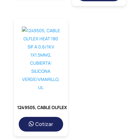
1249505, CABLE OLFLEX HEAT 180 SIF A 0,6/1KV 1X1.5MM2, CUBIERTA: SILICONA VERDE/VMARILLO, UL
Cotizar