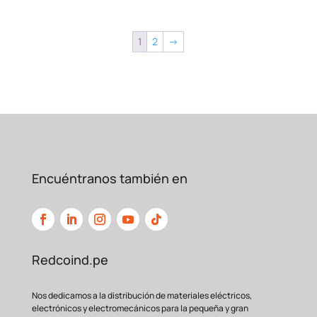
1
2
→
Encuéntranos también en
Redcoind.pe
Nos dedicamos a la distribución de materiales eléctricos,
electrónicos y electromecánicos para la pequeña y gran