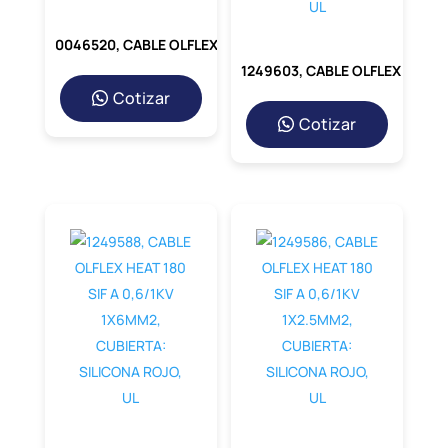
0046520, CABLE OLFLEX HEAT 180 EWKF, 2X2.5MM2, 300/500V, CUBIERTA: SILICONA NEGRO
1249603, CABLE OLFLEX HEAT 180 SIF A 0,6/1KV 1X0.75MM2, CUBIERTA: SILICONA BLANCO, UL
Cotizar
Cotizar