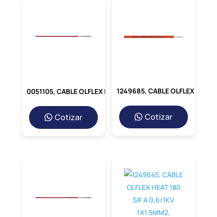
1249685, CABLE OLFLEX HEAT 180 SIF A 0,6/1KV 1X1.5MM2, CUBIERTA: SILICONA NARANJA, UL
0051105, CABLE OLFLEX HEAT 180 SIF, 1X1.5MM2, 300/500V, CUBIERTA: SILICONA BLANCO
Cotizar
Cotizar