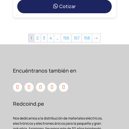
Cotizar
1
2
3
4
…
156
157
158
→
Encuéntranos también en
Redcoind.pe
Nos dedicamos a la distribución de materiales eléctricos,
electrónicos y electromecánicos para la pequeña y gran
industria. Asimismo, llevamos más de 30 años brindando