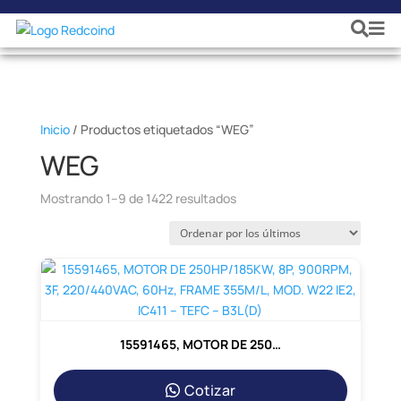
Inicio
/ Productos etiquetados “WEG”
WEG
Ordenado
Mostrando 1–9 de 1422 resultados
por
los
últimos
15591465, MOTOR DE 250HP/185KW, 8P, 900RPM, 3F, 220/440VAC, 60Hz, FRAME 355M/L, MOD. W22 IE2, IC411 – TEFC – B3L(D)
Cotizar