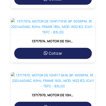
13717974, MOTOR DE 15HP/11KW, 8P, 900RPM, 3F, 220/440VAC, 60Hz, FRAME 180L, MOD. W22 IE2, IC411 – TEFC – B3L(D)
Cotizar
13717970, MOTOR DE 10HP/7.5KW, 8P, 900RPM, 3F, 220/440VAC, 60Hz, FRAME 160L, MOD. W22 IE2, IC411 – TEFC – B3L(D)