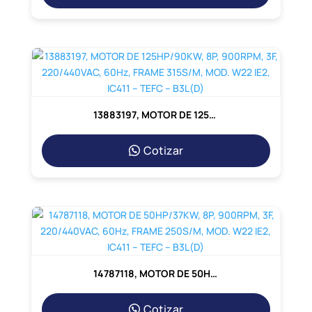
13883197, MOTOR DE 125HP/90KW, 8P, 900RPM, 3F, 220/440VAC, 60Hz, FRAME 315S/M, MOD. W22 IE2, IC411 – TEFC – B3L(D)
Cotizar
14787118, MOTOR DE 50HP/37KW, 8P, 900RPM, 3F, 220/440VAC, 60Hz, FRAME 250S/M, MOD. W22 IE2, IC411 – TEFC – B3L(D)
Cotizar