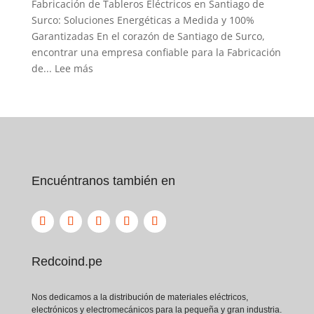
Fabricación de Tableros Eléctricos en Santiago de
Surquillo
Surco: Soluciones Energéticas a Medida y 100%
Garantizadas En el corazón de Santiago de Surco,
encontrar una empresa confiable para la Fabricación
:
de...
Lee más
Fabricación
de
Tableros
Eléctricos
en
Santiago
Encuéntranos también en
de
Surco
Redcoind.pe
Nos dedicamos a la distribución de materiales eléctricos,
electrónicos y electromecánicos para la pequeña y gran industria.