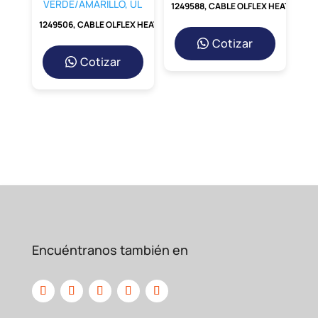
1249588, CABLE OLFLEX HEAT 180 SIF A 0,6/1KV 1X6MM2, CUBIERTA: SILICONA ROJO, UL
1249506, CABLE OLFLEX HEAT 180 SIF A 0,6/1KV 1X6MM2, CUBIERTA: SILICONA VERDE/AMARILLO, UL
Cotizar
Cotizar
Encuéntranos también en