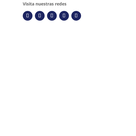
Visita nuestras redes
Descripción
EPIC H-B 32 / H-A 48 KDBF, CUBIERTA
PROTECTORA CON PERNOS DE ANCLAJE
PARA PALANCA DOBLE PARA CARCASAS
H-B 32 / H-A 49