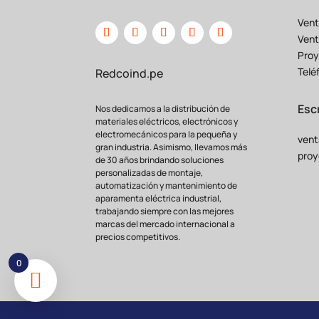
Vent
Vent
Proy
Telé
Redcoind.pe
Esc
Nos dedicamos a la distribución de
materiales eléctricos, electrónicos y
electromecánicos para la pequeña y
vent
gran industria. Asimismo, llevamos más
proy
de 30 años brindando soluciones
personalizadas de montaje,
automatización y mantenimiento de
aparamenta eléctrica industrial,
trabajando siempre con las mejores
marcas del mercado internacional a
precios competitivos.
0