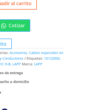
adir al carrito
Cotizar
ito
orías:
Accesorios
,
Cables especiales en
 y Conductores
Etiquetas:
10132000
,
PIC H-B
,
LAPP
Marca:
LAPP
pos de entrega
pacho a domicilio
a