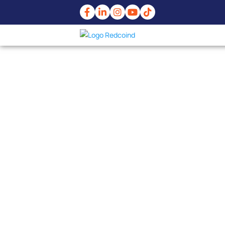
Inicio
/
Cables y Conductores
/
Cables especi
ENGANCHE, PALANCA DOBLE