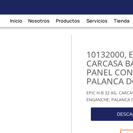
ales en baja tensión
/
Accesorios
/ 10132000, EPIC H-B 32 AG
Inicio
Nosotros
Productos
Servicios
Tienda
10132000, E
CARCASA B
PANEL CON
PALANCA D
EPIC H-B 32 AG, CARC
ENGANCHE, PALANCA 
DESCA