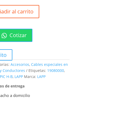
adir al carrito
Cotizar
ito
orías:
Accesorios
,
Cables especiales en
 y Conductores
Etiquetas:
19080000
,
PIC H-B
,
LAPP
Marca:
LAPP
pos de entrega
acho a domicilio