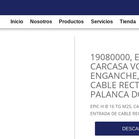
les en baja tensión
/
Accesorios
/ 19080000, EPIC H-B 16 TG M
, PALANCA DOBLE
Inicio
Nosotros
Productos
Servicios
Tienda
19080000, E
CARCASA V
ENGANCHE,
CABLE RECT
PALANCA D
EPIC H-B 16 TG M25, 
ENTRADA DE CABLE RE
DESCA