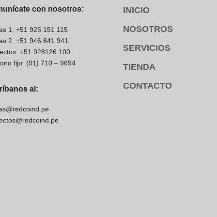
unícate con nosotros:
INICIO
NOSOTROS
as 1: +51 925 151 115
as 2: +51 946 841 941
SERVICIOS
ectos: +51 928126 100
fono fijo: (01) 710 – 9694
TIENDA
CONTACTO
ríbanos al:
as@redcoind.pe
ectos@redcoind.pe