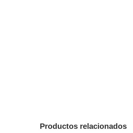
Descripción
EPIC H-B 16 TG M25, CARCASA VOLANTE
Productos relacionados