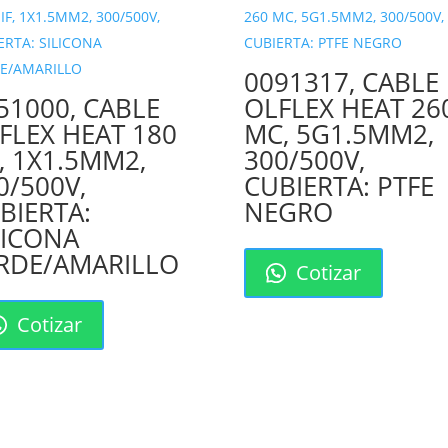
0091317, CABLE
51000, CABLE
OLFLEX HEAT 26
FLEX HEAT 180
MC, 5G1.5MM2,
F, 1X1.5MM2,
300/500V,
0/500V,
CUBIERTA: PTFE
BIERTA:
NEGRO
LICONA
RDE/AMARILLO
Cotizar
Cotizar