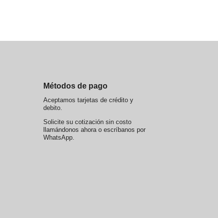
Métodos de pago
Aceptamos tarjetas de crédito y
debito.
Solicite su cotización sin costo
llamándonos ahora o escríbanos por
WhatsApp.