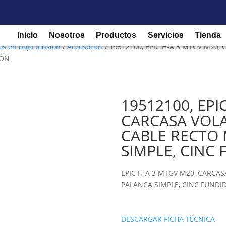
Inicio
Nosotros
Productos
Servicios
Tienda
es en baja tensión
/
Accesorios
/ 19512100, EPIC H-A 3 MTGV M20
IÓN
19512100, EPI
CARCASA VOL
CABLE RECTO 
SIMPLE, CINC
EPIC H-A 3 MTGV M20, CARCA
PALANCA SIMPLE, CINC FUNDI
DESCARGAR FICHA TÉCNICA