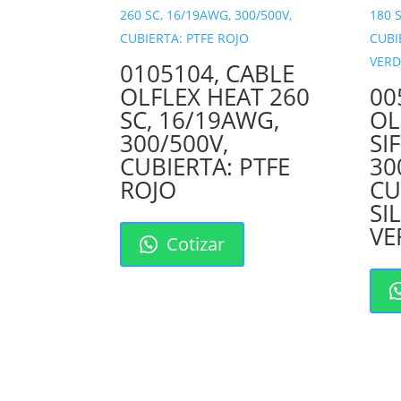
0105104, CABLE
OLFLEX HEAT 260
00
SC, 16/19AWG,
OL
300/500V,
SI
CUBIERTA: PTFE
30
ROJO
CU
SI
VE
Cotizar