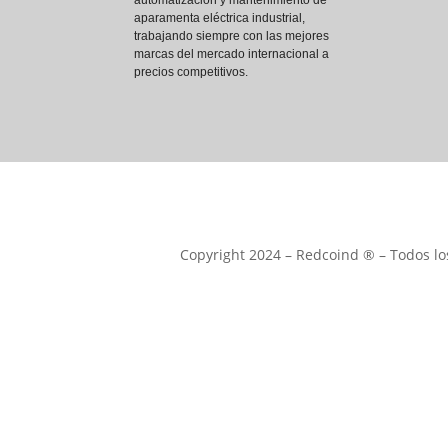
automatización y mantenimiento de
aparamenta eléctrica industrial,
trabajando siempre con las mejores
marcas del mercado internacional a
precios competitivos.
Copyright 2024 – Redcoind ® – Todos l