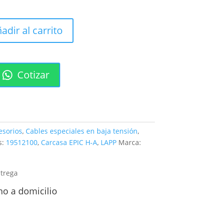
adir al carrito
Cotizar
esorios
,
Cables especiales en baja tensión
,
s:
19512100
,
Carcasa EPIC H-A
,
LAPP
Marca:
ntrega
ho a domicilio