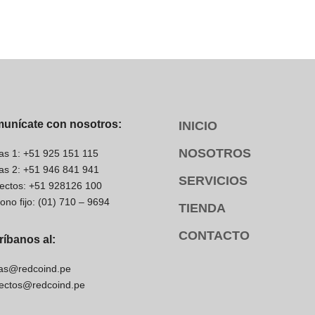
unícate con nosotros:
INICIO
NOSOTROS
as 1: +51 925 151 115
as 2: +51 946 841 941
SERVICIOS
ectos: +51 928126 100
fono fijo: (01) 710 – 9694
TIENDA
CONTACTO
ríbanos al:
as@redcoind.pe
ectos@redcoind.pe