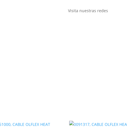
Visita nuestras redes
TRADA DE CABLE RECTO M20, PALANCA SIMPLE, CINC FUNDIDO A P