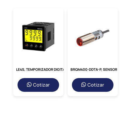
soporta velocidades de transmisión de
hasta 12 Mbps, adaptándose
automáticamente a la velocidad del bus, y
cuenta con diagnóstico integrado
que
alerta sobre errores de cableado o
direccionamiento. Para los ingenieros
de
mantenimiento, la principal ventaja es su
capacidad de reemplazo rápido
sin
necesidad de herramientas especializadas,
lo que agiliza las
intervenciones técnicas.
LE4S, TEMPORIZADOR DIGITAL 48X48MM, LCD 4DIG, MULTI-FUNCION/RANGO, 10 MODOS, SPDT, 24-240VAC/DC, 8 PINES
BRQM400-DDTA-P, SENSOR FOTOELECTRICO DIFUSO REFLECTIVO, M18 ALC. 400MM, PNP NA, 10-30VC, CABLE 2MT, IP67
En
Redcoind.pe
garantizamos la
autenticidad del producto y ofrecemos
Cotizar
Cotizar
asesoría técnica para verificar la
compatibilidad con tu PLC o sistema de
control, asegurando que tu inversión
sea
segura y duradera.
¿Por qué elegir
redcoind.pe?