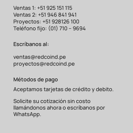
Profibus
según modelo
Ventas 1: +51 925 151 115
24 V DC
(típico en
24 V DC o 5 V DC
Alimentación
Ventas 2: +51 946 841 941
bornes)
según
modelo
Proyectos: +51 928126 100
Bajo consumo
Consumo de
Variable según
Teléfono fijo: (01) 710 – 9694
(especificado por
corriente
fabricante
ABB)
Riel DIN, panel o
Escríbanos al:
Montaje en riel DIN
Montaje
conectores
(estándar)
modulares
ventas@redcoind.pe
LEDs de
proyectos@redcoind.pe
Indicadores
LED de estado
diagnóstico
LED
(PWR, COM, ERR)
(estado, bus,
Métodos de pago
error)
Aceptamos tarjetas de crédito y debito.
IP20
Grado de
IP20 (típico en
generalmente,
protección
armarios)
Solicite su cotización sin costo
algunos IP67
llamándonos ahora o escríbanos por
Rango industrial
Similar según
Temperatura
WhatsApp.
estándar (aprox.
especificaciones
de operación
-25°C a +55°C)
del
fabricante</
Preguntas
Frecuentes