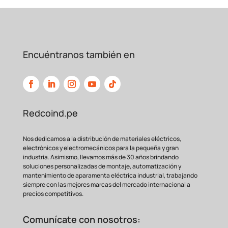
Característica
redcoind.pe
Mercado
Marca
ABB
Genérica /
Varias
Depende del
Modelo /
1SFA899300R1001
fabricante (ej.
Referencia
(AB-PROFIBUS-1)
Siemens, HMS,
Encuéntranos también en
Anybus)
Módulo
Módulo
adaptador
Tipo de
adaptador o
de protocolo
producto
gateway de
Profibus
protocolo
Redcoind.pe
Generalmente 1
Número de
1 puerto (Profibus
o 2 puertos
Nos dedicamos a la distribución de materiales eléctricos,
puertos
DP)
según modelo
electrónicos y electromecánicos para la pequeña y gran
industria. Asimismo, llevamos más de 30 años brindando
Profibus DP
Profibus DP, PA,
soluciones personalizadas de montaje, automatización y
Protocolo
(esclavo/maestro
Modbus,
mantenimiento de aparamenta eléctrica industrial, trabajando
soportado
según
siempre con las mejores marcas del mercado internacional a
Ethernet/IP, etc.
configuración)
precios competitivos.
Conector Sub-D 9
DB9, terminales
Conector
pines (DB9) para
de tornillo o RJ45
Comunícate con nosotros: