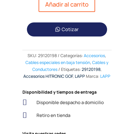
Añadir al carrito
Cotizar
SKU:
29120198
Categorías:
Accesorios
,
Cables especiales en baja tensión
,
Cables y
Conductores
Etiquetas:
29120198
,
Accesorios HITRONIC GOF
,
LAPP
Marca:
LAPP
Disponibilidad y tiempos de entrega

Disponible despacho a domicilio

Retiro en tienda
Visita nuestras redes