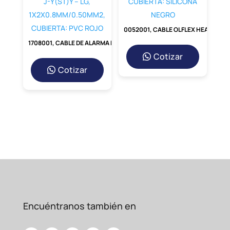
0052001, CABLE OLFLEX HEAT 180 SIF, 1X2.5MM2, 300/500V, CUBIERTA: SILICONA NEGRO
1708001, CABLE DE ALARMA DE INCENDIOS APANTALLADO UNITRONIC J-Y(ST)Y – LG, 1X2X0.8MM/0.50MM2, CUBIERTA: PVC ROJO
Cotizar
Cotizar
Encuéntranos también en