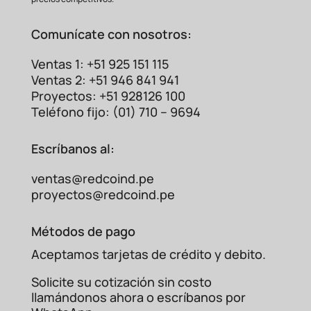
equipo.
Características Técnicas
Comunícate con nosotros:
Destacadas
Ventas 1: +51 925 151 115
El 3G3MX2-AB001-V1 cuenta con una
Ventas 2: +51 946 841 941
interfaz de usuario amigable,
funciones de
Proyectos: +51 928126 100
diagnóstico avanzadas, capacidades de
Teléfono fijo: (01) 710 – 9694
comunicación opcionales
(como Modbus) y
un diseño compacto que facilita su
Escríbanos al:
instalación en espacios
reducidos. Su
robustez y fiabilidad están respaldadas por
ventas@redcoind.pe
la calidad de la
marca.
proyectos@redcoind.pe
Preguntas Frecuentes (FAQ)
Métodos de pago
¿Puedo usar este variador con un motor
trifásico?
Sí, absolutamente. El variador
Aceptamos tarjetas de crédito y debito.
3G3MX2-AB001-V1 está diseñado para
convertir
una entrada de energía
Solicite su cotización sin costo
monofásica de 240VAC en una salida
llamándonos ahora o escríbanos por
trifásica variable,
permitiendo el control de