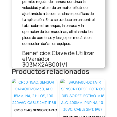
permite regular de
manera continua la
velocidad y el par de un motor eléctrico,
ajustándolo a
las demandas específicas de
tu aplicación. Esto se traduce en un control
total sobre el arranque, la parada y la
operación de tus máquinas, eliminando
los
picos de corriente y los golpes mecánicos
que suelen dañar los
equipos.
Beneficios Clave de Utilizar
el Variador
3G3MX2AB001V1
Productos relacionados
Integrar este variador en tus sistemas
reporta ventajas inmediatas
y a largo plazo.
No solo se trata de control, sino de una
inversión
inteligente en eficiencia y
protección.
Beneficio
Impacto en Tu Operación
CR30-15AO, SENSOR CAPACITIVO M30, ALC. 15MM, NA, 2 HILOS, 100-240VAC, CABLE 2MT, IP66
Reduce el consumo de
Ahorro
BRQM400-DDTA-P, SENSOR FOTOELECTRICO DIFUSO REFLECTIVO, M18 ALC. 400MM, PNP NA, 10-30VC, CABLE 2MT, IP67