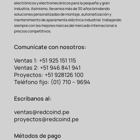
electrónicos y electromecánicos para la pequeña y gran
duradero. Entre sus características más
industria. Asimismo, llevamos más de 30 años brindando
destacadas se
encuentran:
soluciones personalizadas de montaje, automatización y
mantenimiento de aparamenta eléctrica industrial, trabajando
Parámetro
Especificación
siempre con las mejores marcas del mercado internacional a
Potencia del
precios competitivos.
1 HP / 0.7 kW
Motor
Tensión de
Comunícate con nosotros:
Monofásica 240 VAC
Entrada
Tensión de
Ventas 1: +51 925 151 115
3 Fases, 0 – V entrada
Salida
Ventas 2: +51 946 841 941
Rango de
Proyectos: +51 928126 100
Frecuencia de
0.1 a 400 Hz
Teléfono fijo: (01) 710 – 9694
Salida
Protección contra
Escríbanos al:
Características
sobrecarga, sobrevoltaje,
de Protección
subtensión y
cortocircuito.
ventas@redcoind.pe
¿Por Qué Comprar en
proyectos@redcoind.pe
redcoind.pe
?
En
Redcoind
, no solo te ofrecemos
Métodos de pago