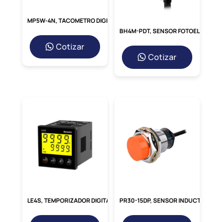
no es
necesario.
Control de Arranque Suave:
Elimina
los
MP5W-4N, TACOMETRO DIGITAL HORIZ. 96X48MM, 5DIG, IN: PNP/NPN, INDICADOR, 100-240VAC
picos de corriente y los golpes
BH4M-PDT, SENSOR FOTOELECTRICO RETRO-REFLEX POLARIZADO, ALC. 4M, PNP/NPN 2NA, 12-24VDC, CABLE 2MT, IP67
mecánicos durante el arranque,
Cotizar
protegiendo tanto el motor como la
Cotizar
maquinaria conectada.
Control de Procesos Preciso:
Permite
un ajuste fino de la velocidad, mejorando
la calidad del producto y la
consistencia
en procesos como bombas, ventiladores
y
transportadores.
Reducción del Estrés Mecánico:
Al
suavizar las operaciones, se disminuye el
desgaste en componentes como
correas, cojinetes y ejes, reduciendo los
costos de
mantenimiento.
LE4S, TEMPORIZADOR DIGITAL 48X48MM, LCD 4DIG, MULTI-FUNCION/RANGO, 10 MODOS, SPDT, 24-240VAC/DC, 8 PINES
PR30-15DP, SENSOR INDUCTIVO NO RASANTE M30, ALC. 10MM, PNP NA, 3 HILOS, 12-24VDC, CABLE 2MT, IP67
Aplicaciones Ideales para el