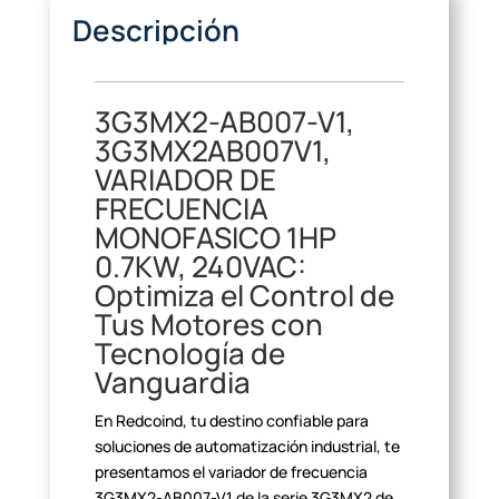
Descripción
3G3MX2-AB007-V1,
3G3MX2AB007V1,
VARIADOR DE
FRECUENCIA
MONOFASICO 1HP
0.7KW, 240VAC:
Optimiza el Control de
Tus Motores con
Tecnología de
Vanguardia
En Redcoind, tu destino confiable para
soluciones de automatización
industrial, te
presentamos el variador de frecuencia
3G3MX2-AB007-V1 de la
serie 3G3MX2 de