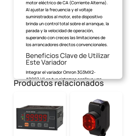
motor eléctrico
de CA (Corriente Alterna).
Al ajustar la frecuencia y el voltaje
suministrados al motor, este dispositivo
brinda un control total sobre el
arranque, la
parada y la velocidad de operación,
superando con creces las
limitaciones de
los arrancadores directos convencionales.
Beneficios Clave de Utilizar
Este Variador
Integrar el variador Omron 3G3MX2-
AB007-V1 en tus sistemas
conlleva una
Productos relacionados
serie de ventajas significativas:
Ahorro Energético Sustancial:
Reduce
el consumo de electricidad al ajustar la
velocidad del motor a las demandas
reales de la carga, evitando el
funcionamiento a plena potencia cuando