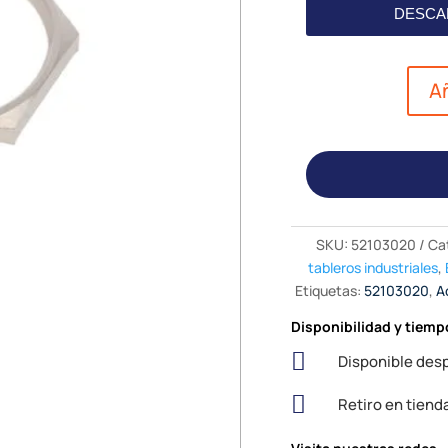
DESCA
Añ
SKU:
52103020
Ca
tableros industriales
,
Etiquetas:
52103020
,
A
Disponibilidad y tiemp

Disponible desp

Retiro en tiend