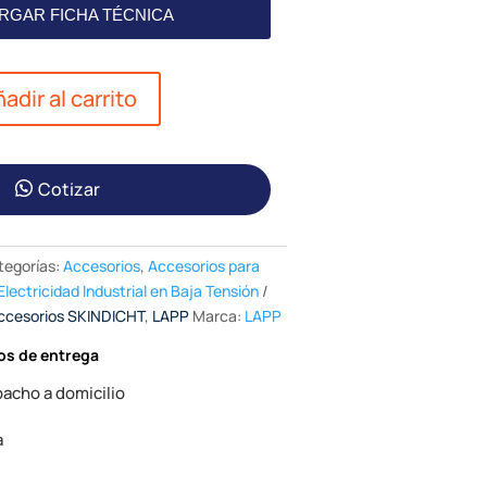
RGAR FICHA TÉCNICA
adir al carrito
Cotizar
tegorías:
Accesorios
,
Accesorios para
Electricidad Industrial en Baja Tensión
ccesorios SKINDICHT
,
LAPP
Marca:
LAPP
os de entrega
acho a domicilio
a