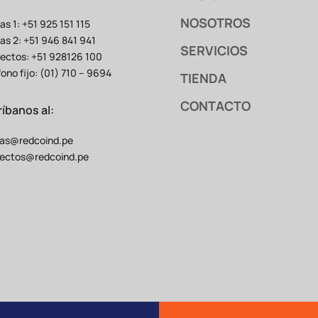
NOSOTROS
as 1: +51 925 151 115
as 2: +51 946 841 941
SERVICIOS
ectos: +51 928126 100
fono fijo: (01) 710 – 9694
TIENDA
CONTACTO
ríbanos al:
as@redcoind.pe
ectos@redcoind.pe