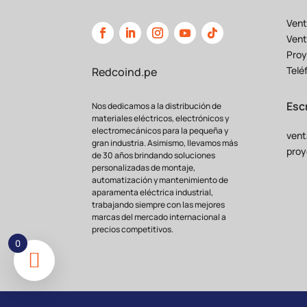
Vent
Vent
Proy
Telé
Redcoind.pe
Esc
Nos dedicamos a la distribución de
materiales eléctricos, electrónicos y
electromecánicos para la pequeña y
vent
gran industria. Asimismo, llevamos más
proy
de 30 años brindando soluciones
personalizadas de montaje,
automatización y mantenimiento de
aparamenta eléctrica industrial,
trabajando siempre con las mejores
marcas del mercado internacional a
precios competitivos.
0