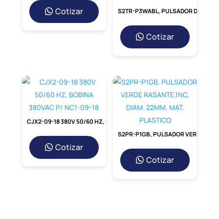
Cotizar
S2TR-P3WABL, PULSADOR DOBLE PLASTICO ROJO(O) + VERDE(I) + LED BLANCO 110-220VAC, 1NA+1NC
Cotizar
CJX2-09-18 380V 50/60 HZ, BOBINA 380VAC P/ NC1-09-18
S2PR-P1GB, PULSADOR VERDE RASANTE,1NC, DIAM. 22MM, MAT. PLASTICO
Cotizar
Cotizar