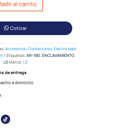
adir al carrito
Cotizar
as:
Accesorios
,
Contactores
,
Electricidad
ón
Etiquetas:
AR-180
,
ENCLAVAMIENTO
,
LS
Marca:
LS
os de entrega
acho a domicilio
a