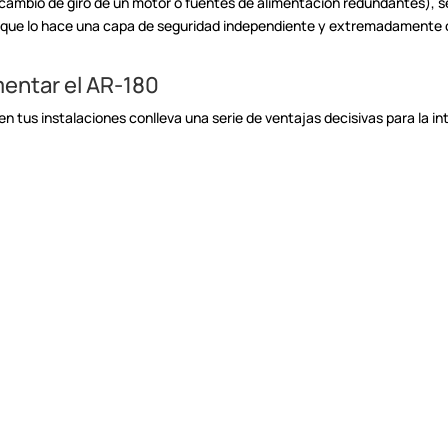
cambio de giro de un
motor o fuentes de alimentación redundantes), s
que lo hace una capa de
seguridad independiente y extremadamente con
mentar el AR-180
en tus instalaciones
conlleva una serie de ventajas decisivas para la i