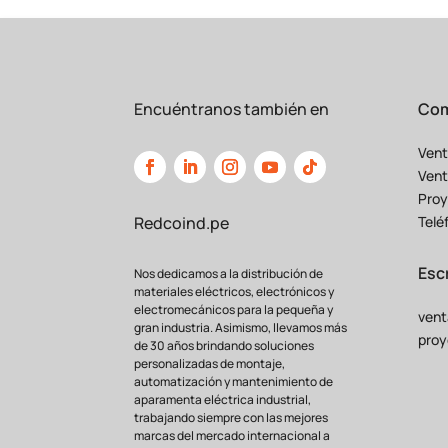
Preguntas Frecuentes (FAQ)
¿El AR-180 reemplaza el enclavamiento
e
mecánico
(AR-180) como una capa de segur
Encuéntranos también en
Com
¿Puedo instalar el block AR-180 con el 
desenergizado y siguiendo todos los
protoc
Vent
Vent
¿Venden el block AR-180 por separado d
Proy
componente
individual, listo para ser aco
Telé
Redcoind.pe
No comprometas la seguridad y continuidad
encuentra el block de
enclavamiento que 
Esc
Nos dedicamos a la distribución de
materiales eléctricos, electrónicos y
electromecánicos para la pequeña y
vent
gran industria. Asimismo, llevamos más
proy
de 30 años brindando soluciones
personalizadas de montaje,
automatización y mantenimiento de
aparamenta eléctrica industrial,
trabajando siempre con las mejores
marcas del mercado internacional a