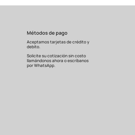
l eléctrico para el control normal y el
Métodos de pago
con el equipo completamente
Aceptamos tarjetas de crédito y
écnico.
debito.
amiento Mecánico AR-180 como un
Solicite su cotización sin costo
llamándonos ahora o escríbanos
por WhatsApp.
efectiva.
Visita
hoy mismo
redcoind.pe
,
.