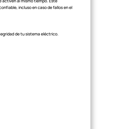
e activen al mismo tiempo.
Este
fiable, incluso en caso de fallos
en el
ntegridad de tu sistema
eléctrico.