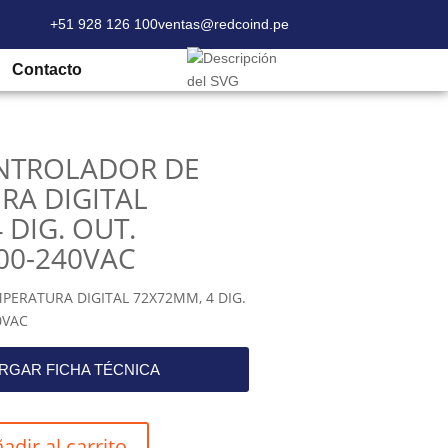
+51 928 126 100
ventas@redcoind.pe
AX7-1A, CONTROLADOR DE TEMPERATURA
Contacto
ONTROLADOR DE
RA DIGITAL
 DIG. OUT.
100-240VAC
ERATURA DIGITAL 72X72MM, 4 DIG.
0VAC
RGAR FICHA TÉCNICA
adir al carrito