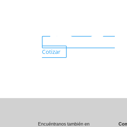
Cotizar
Encuéntranos también en
Com