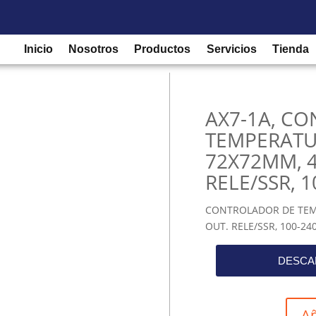
Buscar
Equipos de medición y control
/
Controladores de temperatura
/ 
×
100-240VAC
Inicio
Nosotros
Productos
Servicios
Tienda
AX7-1A, C
TEMPERATU
72X72MM, 4
RELE/SSR, 
CONTROLADOR DE TEMP
OUT. RELE/SSR, 100-24
DESCA
Añ