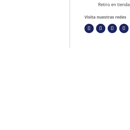
Retiro en tienda
Visita nuestras redes
72X72MM, 4 DIG. OUT. RELE/SSR, 100-240VAC