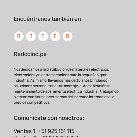
Encuéntranos también en
Característica
Beneficio
Material:
Alta conductividad y
Redcoind.pe
Cobre
protección anticorrosión
Estañado
para una mayor vida útil.
Nos dedicamos a la distribución de materiales eléctricos,
Ideal para aplicaciones
de
electrónicos y electromecánicos para la pequeña y gran
Capacidad:
media potencia y fácil
industria. Asimismo, llevamos más de 30 años brindando
35A /
Agujero
soluciones personalizadas de montaje, automatización y
montaje en tornillos
1/4″
mantenimiento de aparamenta eléctrica industrial, trabajando
estándar.
siempre con las mejores marcas del mercado internacional a
Conexión perfecta y
segura
precios competitivos.
Medida de
para cables de calibre
Cable: 8AWG
grueso, comúnmente
Comunícate con nosotros:
(10mm²)
usados en automoción y
paneles solares.
Ventas 1: +51 925 151 115
Diseño que facilita el