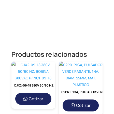
conexión
estable y de baja resistencia
incluso en ambientes húmedos o
desafiantes.
Beneficios Clave del
Terminal de Cobre
Estañado
Invertir en el terminal B-T10-6 significa
apostar por la calidad y
la seguridad. Sus
Productos relacionados
beneficios directos impactan
positivamente en el
rendimiento general de
tu instalación.
CJX2-09-18 380V 50/60 HZ, BOBINA 380VAC P/ NC1-09-18
S2PR-P1GA, PULSADOR VERDE RASANTE, 1NA, DIAM. 22MM, MAT. PLASTICO
Cotizar
Cotizar