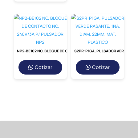
garantiza una
sujeción firme y segura del
conductor, minimizando el riesgo de puntos
calientes, chispas o desconexiones,
protegiendo tanto tu inversión como a las
personas.
Fácil Instalación y Ahorro
de Tiempo
NP2-BE102 NC, BLOQUE DE CONTACTO NC, 240V/3A P/ PULSADOR NP2
S2PR-P1GA, PULSADOR VERDE RASANTE, 1NA, DIAM. 22MM, MAT. PLASTICO
Su diseño optimizado permite una
Cotizar
Cotizar
instalación rápida y sencilla. Ya
sea que
utilices crimpado hidráulico o mecánico,
este terminal está preparado
para un
acoplamiento perfecto, reduciendo el
tiempo de mano de obra y
asegurando una
conexión homogénea y de baja resistencia
desde el primer
momento.
Comparativa de
Materiales: ¿Cobre
Estañado vs. Cobre