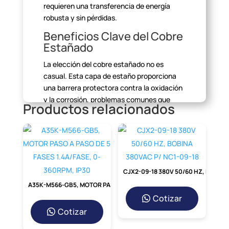
requieren una transferencia de energía
robusta y sin
pérdidas.
Beneficios Clave del Cobre
Estañado
La elección del cobre estañado no es
casual. Esta capa de estaño
proporciona
una barrera protectora contra la oxidación
y la corrosión,
problemas comunes que
Productos relacionados
degradan la conductividad y pueden llevar
a fallos
prematuros. Esto garantiza una
superficie de contacto limpia y estable
durante años, incluso en entornos
adversos.
CJX2-09-18 380V 50/60 HZ, BOBINA 380VAC P/ NC1-09-18
Máxima Seguridad y
Conformidad
A35K-M566-GB5, MOTOR PASO A PASO DE 5 FASES 1.4A/FASE, 0-360RPM, IP30
Cotizar
La seguridad es primordial. El terminal B-
Cotizar
T240-10 está fabricado
para cumplir con
rigurosas normas de la industria. Su diseño