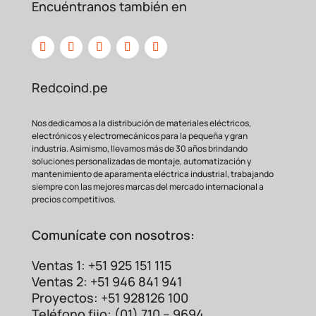
Encuéntranos también en
telecomunicaciones.
Instalaciones automotrices y marinas de
alta
gama.
Plantas de generación y distribución de
Redcoind.pe
energía.
Comparativa: ¿Por qué
Nos dedicamos a la distribución de materiales eléctricos,
elegir Cobre Estañado
electrónicos y electromecánicos para la pequeña y gran
industria. Asimismo, llevamos más de 30 años brindando
sobre otras
alternativas?
soluciones personalizadas de montaje, automatización y
mantenimiento de aparamenta eléctrica industrial, trabajando
B-T50-12
Terminal
Terminal
siempre con las mejores marcas del mercado internacional a
Característica
(Cobre
de Cobre
precios competitivos.
de Latón
Estañado)
Desnudo
Resistencia a
Comunícate con nosotros:
Alta
Media
Baja
la Corrosión
Conductividad
Ventas 1: +51 925 151 115
Excelente
Buena
Excelente
Eléctrica
Ventas 2: +51 946 841 941
Durabilidad a
Baja (sin
Proyectos: +51 928126 100
Óptima
Regular
Largo Plazo
protección)
Teléfono fijo: (01) 710 – 9694