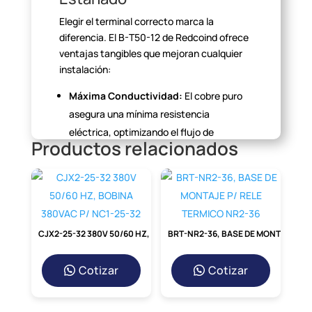
Elegir el terminal correcto marca la
diferencia. El B-T50-12 de
Redcoind ofrece
ventajas tangibles que mejoran cualquier
instalación:
Máxima Conductividad:
El cobre puro
asegura una mínima resistencia
eléctrica, optimizando el flujo de
Productos relacionados
corriente y
reduciendo las pérdidas de
energía.
Protección Anticorrosión:
El baño de
estaño protege al cobre de la oxidación,
garantizando una superficie de
contacto
CJX2-25-32 380V 50/60 HZ, BOBINA 380VAC P/ NC1-25-32
BRT-NR2-36, BASE DE MONTAJE P/ RELE TERMICO NR2-36
limpia y confiable por mucho más tiempo,
incluso en ambientes
húmedos.
Cotizar
Cotizar
Fácil Instalación:
Su diseño permite
un
crimpado rápido y uniforme con las