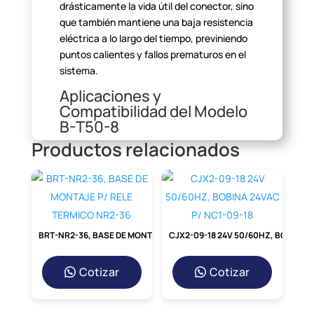
drásticamente la vida útil del conector, sino
que también
mantiene una baja resistencia
eléctrica a lo largo del tiempo, previniendo
puntos calientes y fallos prematuros en el
sistema.
Aplicaciones y
Compatibilidad del Modelo
B-T50-8
Productos relacionados
Este terminal está meticulosamente
diseñado para cables de calibre
1/0 AWG
(equivalente a 50 mm²), una medida común
en aplicaciones de alta
corriente. Su
agujero de 8 mm (5/16 de pulgada) lo hace
perfectamente
compatible con una amplia
BRT-NR2-36, BASE DE MONTAJE P/ RELE TERMICO NR2-36
CJX2-09-18 24V 50/60HZ, BOBINA 24VAC P/ NC1-09-18
gama de tornillos y bornes estándar en la
industria. Ya sea para modernizar un cuadro
Cotizar
Cotizar
eléctrico industrial, realizar
una instalación
solar fotovoltaica o trabajar en el sistema
eléctrico de un
vehículo recreativo o una