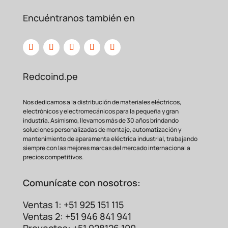
Agujero de
Fácil instalación en bornes
Encuéntranos también en
8mm
(5/16″)
y
barras estándar.
Capacidad de
Seguro para aplicaciones
125
Amperios
eléctricas demandantes.
Comparativa: Terminal
Estañado vs. Terminal Sin
Redcoind.pe
Estañar
Elegir entre un terminal con o sin
Nos dedicamos a la distribución de materiales eléctricos,
protección puede definir la
longevidad de
electrónicos y electromecánicos para la pequeña y gran
tu instalación. Mientras que un terminal de
industria. Asimismo, llevamos más de 30 años brindando
soluciones personalizadas de montaje, automatización y
cobre desnudo puede
oxidarse
mantenimiento de aparamenta eléctrica industrial, trabajando
rápidamente, aumentando su resistencia y
siempre con las mejores marcas del mercado internacional a
generando calor, el
terminal estañado B-
precios competitivos.
T50-8 mantiene sus propiedades intactas
por mucho más
tiempo.
Comunícate con nosotros:
Terminal B-
Terminal
Ventas 1: +51 925 151 115
Aspecto
T50-8
Común (Sin
Ventas 2: +51 946 841 941
(Estañado)
Estañar)