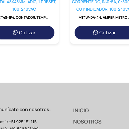
CT4S-1P4, CONTADOR/TEMPORIZADOR DIGITAL 48X48MM, 4DIG, 1 PRESET, 100-240VAC
MT4W-DA-4N, AMPERIMETRO DIGITAL HORIZ. 96X48
Cotizar
Cotizar
unícate con nosotros:
INICIO
NOSOTROS
as 1: +51 925 151 115
as 2: +51 946 841 941