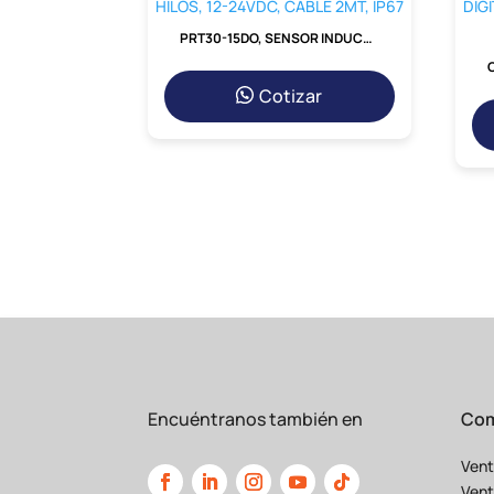
PRT30-15DO, SENSOR INDUCTIVO NO RASANTE M30, ALC. 15MM, NA, 2 HILOS, 12-24VDC, CABLE 2MT, IP67
Cotizar
Encuéntranos también en
Com
Vent
Vent