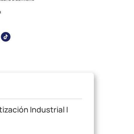
a
ización Industrial |