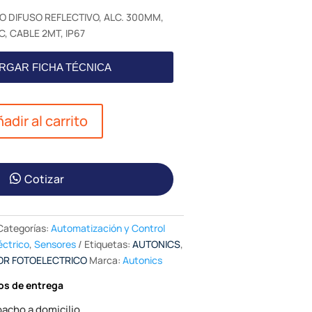
 DIFUSO REFLECTIVO, ALC. 300MM,
, CABLE 2MT, IP67
RGAR FICHA TÉCNICA
adir al carrito
Cotizar
Categorías:
Automatización y Control
éctrico
,
Sensores
Etiquetas:
AUTONICS
,
OR FOTOELECTRICO
Marca:
Autonics
os de entrega
acho a domicilio