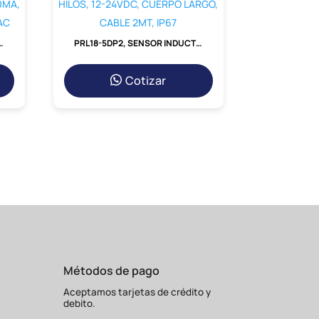
MM, 4DIG, CORRIENTE DC, IN:0-5A, 0-500MA, OUT: INDICADOR, 100-240VAC
PRL18-5DP2, SENSOR INDUCTIVO RASANTE M18, ALC. 5MM, PNP NC, 3 HILOS, 12-24VDC, CUERPO LARGO, CABLE 2MT, IP67
Cotizar
Métodos de pago
Aceptamos tarjetas de crédito y
debito.