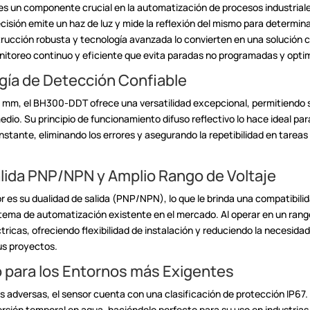
 es un componente crucial
en la automatización de procesos industrial
ecisión emite un haz de luz y
mide la reflexión del mismo para determina
rucción robusta y tecnología
avanzada lo convierten en una solución c
itoreo continuo y eficiente que
evita paradas no programadas y optimi
gía de Detección
Confiable
0 mm, el BH300-DDT ofrece
una versatilidad excepcional, permitiendo
dio. Su principio de
funcionamiento difuso reflectivo lo hace ideal pa
onstante,
eliminando los errores y asegurando la repetibilidad en tareas
alida PNP/NPN y Amplio Rango de
Voltaje
r es su dualidad de
salida (PNP/NPN), lo que le brinda una compatibili
istema de automatización
existente en el mercado. Al operar en un rang
ctricas, ofreciendo
flexibilidad de instalación y reduciendo la necesi
us
proyectos.
 para los Entornos más
Exigentes
s adversas, el sensor
cuenta con una clasificación de protección IP67. 
ersión temporal en
agua, haciéndolo perfecto para su uso en industrias