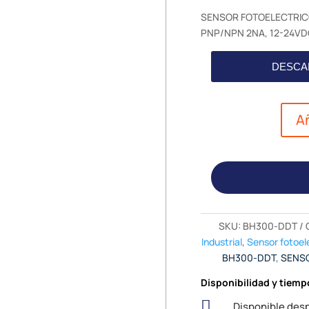
SENSOR FOTOELECTRICO
PNP/NPN 2NA, 12-24VDC
DESCA
Añ
SKU:
BH300-DDT
Industrial
,
Sensor fotoel
BH300-DDT
,
SENS
Disponibilidad y tiemp

Disponible desp