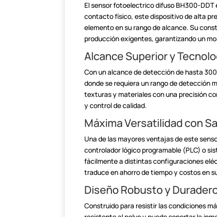
El sensor fotoelectrico difuso BH300-DDT
contacto físico, este dispositivo de alta pr
elemento en su rango de alcance. Su const
producción exigentes, garantizando un mon
Alcance Superior y Tecnolo
Con un alcance de detección de hasta 30
donde se requiera un rango de detección me
texturas y materiales con una precisión c
y control de calidad.
Máxima Versatilidad con S
Una de las mayores ventajas de este senso
controlador lógico programable (PLC) o s
fácilmente a distintas configuraciones elé
traduce en ahorro de tiempo y costos en s
Diseño Robusto y Duradero
Construido para resistir las condiciones má
resistente al polvo y puede soportar la inm