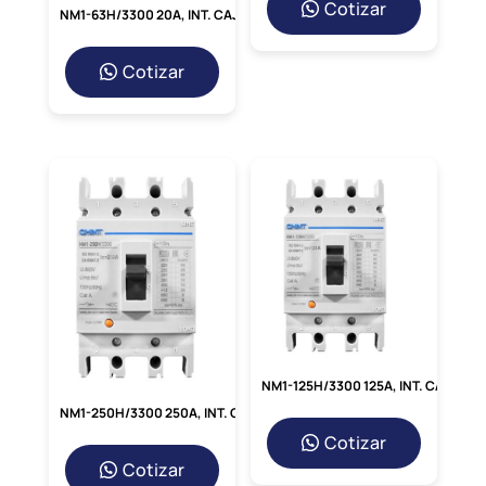
Cotizar
NM1-63H/3300 20A, INT. CAJA MOLDEADA NM1 TRIF. FIJO 20A 415V/35KA
como motores de pequeños
electrodomésticos o equipos de
iluminación.
Cotizar
Ventajas Clave del
Interruptor BKN-b
Elegir el BKN-b 2P C 02A de
redcoind.pe
te
brinda una serie de
beneficios inigualables.
Su capacidad de ruptura de 10kA a 400V
asegura que
puede interrumpir corrientes
de fallo muy altas de manera segura,
protegiendo
toda la instalación. Su diseño
para riel DIN facilita su instalación y
integración en cualquier cuadro eléctrico
moderno, ahorrando tiempo y
esfuerzo
NM1-125H/3300 125A, INT. CAJA MOLDEADA NM1 TRIF. FIJO 125A 415V/50KA
durante la implementación.
NM1-250H/3300 250A, INT. CAJA MOLDEADA NM1 TRIF. FIJO 250A 415V/50KA
Comparativa de Beneficios
Cotizar
Característica
Beneficio para el Usuario
Cotizar
Desconexión total y mayor