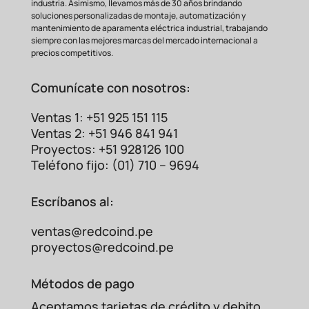
industria. Asimismo, llevamos más de 30 años brindando
corriente para equipos electrónicos
soluciones personalizadas de montaje, automatización y
sensibles, o para la
alimentación de
mantenimiento de aparamenta eléctrica industrial, trabajando
siempre con las mejores marcas del mercado internacional a
motores pequeños en electrodomésticos.
precios competitivos.
Su precisión de 2A lo
hace especialmente
útil en situaciones donde se requiere una
Comunícate con nosotros:
protección muy
ajustada al consumo real
del equipo, evitando disparos molestos por
Ventas 1: +51 925 151 115
sobrecargas leves.
Ventas 2: +51 946 841 941
Garantía de Calidad y
Proyectos: +51 928126 100
Confiabilidad
Teléfono fijo: (01) 710 – 9694
En Redcoind, cada interruptor
Escríbanos al:
termomagnético BKN-b es sometido a
rigurosos controles de calidad para
ventas@redcoind.pe
garantizar su perfecto funcionamiento
proyectos@redcoind.pe
desde el primer momento. Confiamos en
ofrecer productos que no solo cumplen,
sino que superan las expectativas,
Métodos de pago
asegurando una larga vida útil y un
Aceptamos tarjetas de crédito y debito.