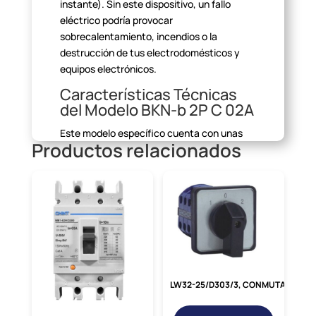
instante). Sin este dispositivo, un fallo
eléctrico podría provocar
sobrecalentamiento, incendios o la
destrucción de tus electrodomésticos y
equipos
electrónicos.
Características Técnicas
del Modelo BKN-b 2P C
02A
Este modelo específico cuenta con unas
Productos relacionados
especificaciones que lo
hacen ideal para
una amplia gama de aplicaciones
residenciales y comerciales.
Es un
interruptor bipolar (2P), lo que significa que
corta tanto el cable de
fase como el
neutro, ofreciendo una desconexión total y
una seguridad
superior. Está calibrado para
una corriente nominal de 2 Amperios (2A) y
posee una curva de disparo de tipo «C»,
LW32-25/D303/3, CONMUTADOR DE LINEA 1-0-2 3P 25AMP AC1 380-440V
perfecta para circuitos con
cargas que
generan picos de corriente moderados,