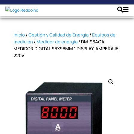
Inicio
/
Gestión y Calidad de Energía
/
Equipos de
medición
/
Medidor de energía
/ DM-96ACA,
MEDIDOR DIGITAL 96X96MM 1 DISPLAY, AMPERAJE,
220V