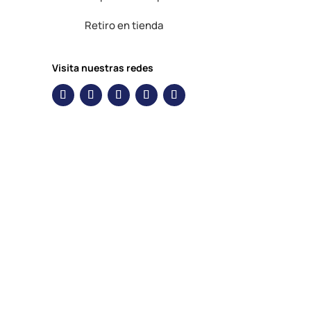
Retiro en tienda
Visita nuestras redes
Descripción
MEDIDOR DIGITAL 96X96MM 1 DISPLAY,
AMPERAJE, 220V