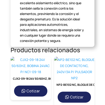
excelente aislamiento
eléctrico, sino que
también sella la conexión contra los
elementos,
previniendo la corrosión y el
desgaste prematuro. Es la solución ideal
para
aplicaciones automotrices,
industriales, en sistemas de energía solar y
en
cualquier lugar donde se requiera una
conexión potente y
segura.
Productos relacionados
Beneficios Clave del
Terminal E2516
Elegir el terminal correcto marca la
diferencia. El E2516 ofrece
una serie de
ventajas que lo convierten en la opción
preferida por técnicos e
ingenieros.
CJX2-09-18 24V 50/60HZ, BOBINA 24VAC P/ NC1-09-18
NP2-BE102 NC, BLOQUE DE CONTACTO NC, 240V/3A P/ PULSADOR NP2
Beneficio
Descripción
Cotizar
Fabricado con cobre de
Cotizar
alta pureza, garantiza una
Conexión de
mínima
resistencia