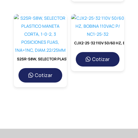
Alta
eléctrica, maximizando el
Conductividad
flujo de corriente y
reduciendo las
pérdidas de
energía.
La funda marrón
sobremoldeada protege
CJX2-25-32 110V 50/60 HZ, BOBINA 110VAC P/ NC1-25-32
contra cortocircuitos y
Aislamiento
ofrece una resistencia
Superior
Cotizar
S2SR-S8W, SELECTOR PLASTICO MANETA CORTA, 1-0-2, 3 POSICIONES FIJAS, 1NA+1NC, DIAM.22/25MM
excepcional al calor, a los
productos químicos y a la
Cotizar
abrasión.
Diseñado para ser
crimpado con herramientas
Fácil
específicas,
permitiendo
Instalación
una instalación rápida,
uniforme y
extremadamente
segura.
Resiste las vibraciones, la
tracción mecánica y las