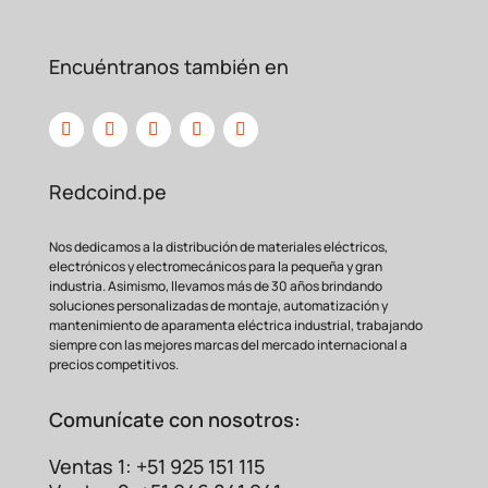
Durabilidad
condiciones
ambientales
Extrema
adversas, asegurando una
conexión permanente y
Encuéntranos también en
libre de
fallos.
¿Por qué usar un Terminal
#4AWG 25mm?
El calibre #4AWG (25mm) está destinado a
circuitos que manejan
corrientes muy
Redcoind.pe
elevadas. Usar un terminal de menor
calidad o de un tamaño
incorrecto puede
Nos dedicamos a la distribución de materiales eléctricos,
resultar en sobrecalentamiento, aumento
electrónicos y electromecánicos para la pequeña y gran
industria. Asimismo, llevamos más de 30 años brindando
de la resistencia e
incluso incendios. El
soluciones personalizadas de montaje, automatización y
E2516 está perfectamente dimensionado
mantenimiento de aparamenta eléctrica industrial, trabajando
para este
calibre, asegurando que toda la
siempre con las mejores marcas del mercado internacional a
sección del cable esté contenida y
precios competitivos.
comprimida
de manera óptima. Esto es
crucial en sistemas como:
Comunícate con nosotros:
Baterías y sistemas de arranque en
Ventas 1: +51 925 151 115
vehículos y
embarcaciones.