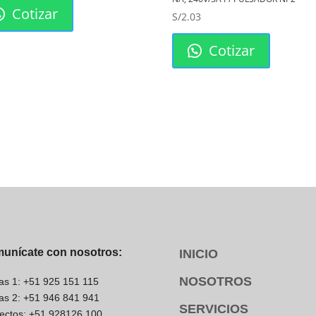
Cotizar
S/
2.03
 E5008 para Cable
Cotizar
zado en una amplia gama de
como en paneles de control,
telecomunicaciones. El E5008 está
libre, garantizando un ajuste perfecto
maximiza la conductividad. Usar el
s que pueden generar calor excesivo y
el E5008
 en múltiples entornos. Su
unícate con nosotros:
INICIO
NOSOTROS
as 1: +51 925 151 115
as 2: +51 946 841 941
SERVICIOS
ectos: +51 928126 100