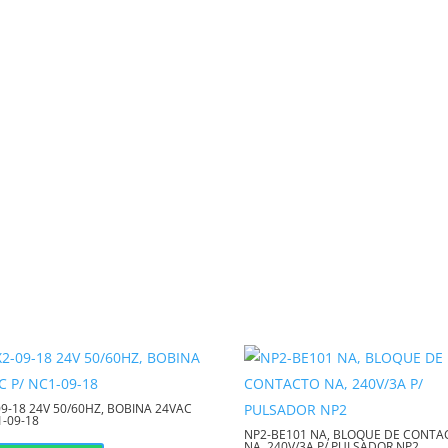
a conductora, reduciendo
rcuitos accidentales y mejorando la
da entre el cable y el terminal puede
nes mecánicos sin degradarse, ideal
inaria industrial y
ite una identificación rápida y
09-18 24V 50/60HZ, BOBINA 24VAC
1-09-18
enimiento, agilizando los
NP2-BE101 NA, BLOQUE DE CONTA
NA, 240V/3A P/ PULSADOR NP2