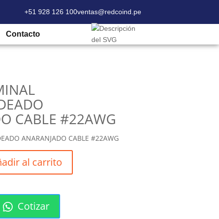
+51 928 126 100
ventas@redcoind.pe
ERMINAL SOBREMOLDEADO ANARANJADO
Contacto
MINAL
DEADO
O CABLE #22AWG
EADO ANARANJADO CABLE #22AWG
adir al carrito
Cotizar