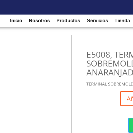
Buscar
/
Accesorios para tableros industriales
/
Terminales
/ E5008, T
×
Inicio
Nosotros
Productos
Servicios
Tienda
E5008, TER
SOBREMOL
ANARANJAD
TERMINAL SOBREMOLD
Añ