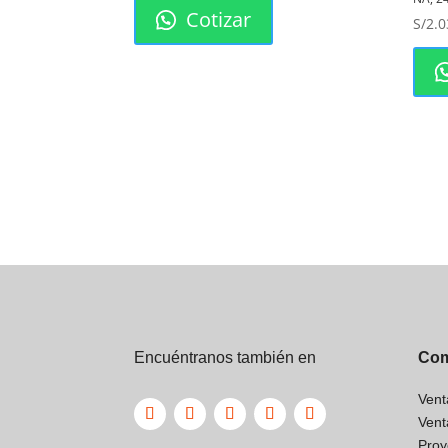
#22-16AWG
Cotizar
S/
2.0
La versatilidad del FDD1-25-110 lo hace 
escenarios. Desde el taller de tu casa ha
industrial, sus aplicaciones son vastas:
Sistemas de cableado en vehículos y
motocicletas.
Tableros de control y paneles eléctrico
Reparación y mantenimiento de electr
Instalaciones de audio y alarmas.
Proyectos de robótica y prototipado el
Comparativa: Terminal Ais
Desnudo
Característica
Terminal Aisl
Encuéntranos también en
Com
Protección Eléctrica
Excelente (Ais
Resistencia a Vibraciones
Alta
Vent
Seguridad para el Usuario
Máxima
Vent
Durabilidad y Larga Vida
Superior
Proy