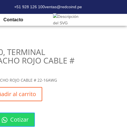
+51 928 126 100
ventas@redcoind.pe
10, TERMINAL AISLADO MACHO ROJO CABLE
Contacto
0, TERMINAL
ACHO ROJO CABLE #
CHO ROJO CABLE # 22-16AWG
adir al carrito
Cotizar