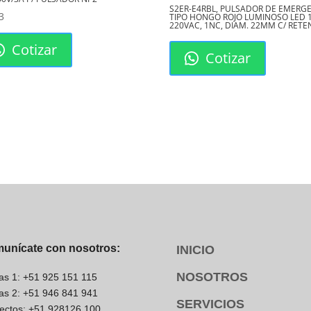
S2ER-E4RBL, PULSADOR DE EMERG
3
TIPO HONGO ROJO LUMINOSO LED 
indispensable en múltiples
220VAC, 1NC, DIAM. 22MM C/ RET
sta las líneas de producción
Cotizar
Cotizar
s.
odomésticos.
ectrónico.
lado vs. Terminal
ado FDD1-25-110
Terminal Desnudo
unícate con nosotros:
INICIO
lamiento de nylon)
Nula o Muy Baja
Baja
NOSOTROS
as 1: +51 925 151 115
Riesgo de Descarga
as 2: +51 946 841 941
SERVICIOS
Limitada
ectos: +51 928126 100