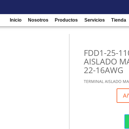
/
Accesorios para tableros industriales
/
Terminales
/ FDD1-25-1
Inicio
Nosotros
Productos
Servicios
Tienda
FDD1-25-11
AISLADO M
22-16AWG
TERMINAL AISLADO MA
Añ