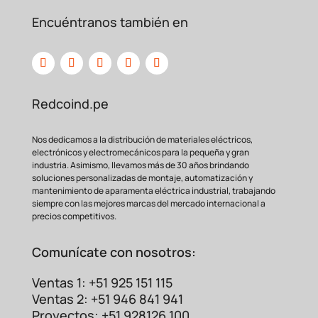
necesidad de seguridad. El aislamiento
Encuéntranos también en
evita que conductores
expuestos entren
en contacto entre sí, causando
cortocircuitos, chispas o
incluso incendios.
Además, protege al usuario de descargas
eléctricas durante
la manipulación o el
Redcoind.pe
mantenimiento del sistema. En
redcoind.pe
, priorizamos tu seguridad
ofreciendo solo productos que cumplan
Nos dedicamos a la distribución de materiales eléctricos,
electrónicos y electromecánicos para la pequeña y gran
con los más altos
estándares.
industria. Asimismo, llevamos más de 30 años brindando
Aplicaciones Principales
soluciones personalizadas de montaje, automatización y
mantenimiento de aparamenta eléctrica industrial, trabajando
del FDFD2-250
siempre con las mejores marcas del mercado internacional a
precios competitivos.
Este terminal versátil es indispensable en
una amplia gama de
aplicaciones, tales
Comunícate con nosotros:
como:
Ventas 1: +51 925 151 115
Ventas 2: +51 946 841 941
Conexiones en tableros
de distribución y
Proyectos: +51 928126 100