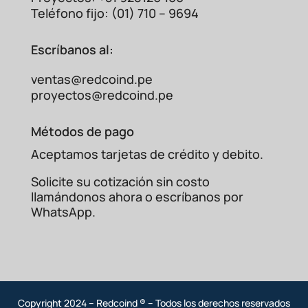
centros de carga.
Teléfono fijo: (01) 710 – 9694
Escríbanos al:
Empalmes en
instalaciones de
iluminación y tomacorrientes.
ventas@redcoind.pe
proyectos@redcoind.pe
Reparación y extensión
de cables en
Métodos de pago
electrodomésticos y equipos
industriales.
Aceptamos tarjetas de crédito y debito.
Solicite su cotización sin costo
Proyectos de automoción
y electrónica.
llamándonos ahora o escríbanos por
WhatsApp.
Comparativa: Terminal
Aislado vs. Terminal
Desnudo
Copyright 2024 – Redcoind ® – Todos los derechos reservados