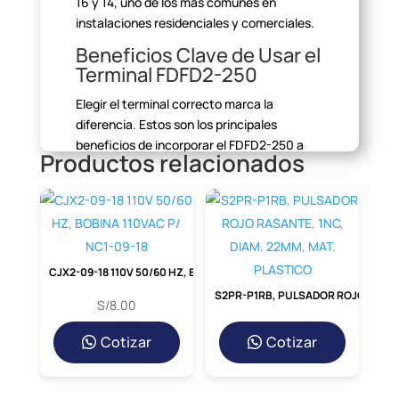
16 y 14, uno de los más comunes en
instalaciones residenciales y
comerciales.
Beneficios Clave de Usar el
Terminal FDFD2-250
Elegir el terminal correcto marca la
diferencia. Estos son los
principales
beneficios de incorporar el FDFD2-250 a
Productos relacionados
tus
trabajos:
Conexión
Segura y Estable:
Su diseño
garantiza un agarre firme del
cable,
CJX2-09-18 110V 50/60 HZ, BOBINA 110VAC P/ NC1-09-18
previniendo desconexiones que puedan
S2PR-P1RB, PULSADOR ROJO RASANTE, 1NC, DIAM. 22MM, MAT. PLASTICO
generar fallos o
peligros.
S/
8.00
Cotizar
Cotizar
Aislamiento
de Alta Calidad:
El
recubrimiento de PVC no solo aísla