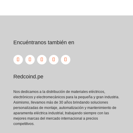
Abierto
G2R-1-SNDI
Relevador
Característica
DC24(S)
Abierto
(Encapsulado)
Estándar
Alta
Baja
Protección
(resistente a
(susceptible
Encuéntranos también en
Ambiental
polvo y
a polvo y
salpicaduras)
humedad)
Vida útil
Mayor vida
puede
útil en
Durabilidad
reducirse en
entornos
Redcoind.pe
condiciones
adversos
duras
Nos dedicamos a la distribución de materiales eléctricos,
Mayor
electrónicos y electromecánicos para la pequeña y gran industria.
seguridad al
Riesgo de
Asimismo, llevamos más de 30 años brindando soluciones
Seguridad
tener las
contacto
personalizadas de montaje, automatización y mantenimiento de
partes activas
accidental
aparamenta eléctrica industrial, trabajando siempre con las
mejores marcas del mercado internacional a precios
cubiertas
competitivos.
Industrial,
Gabinetes