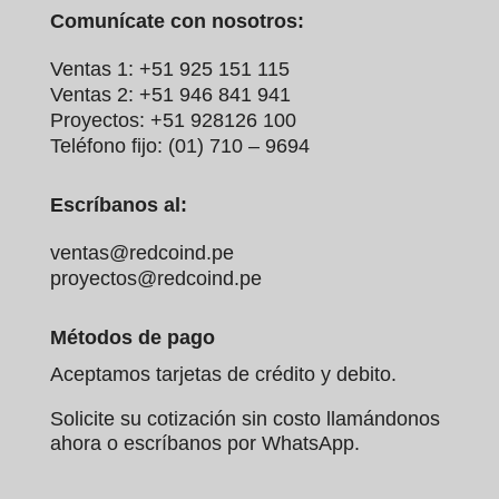
Exteriores,
cerrados y
Aplicación
Comunícate con nosotros:
Ambientes
ambientes
Hostiles
controlados
Ventas 1: +51 925 151 115
Especificaciones Técnicas
Ventas 2: +51 946 841 941
del G2R1SNDIDC24S
Proyectos: +51 928126 100
Conocer las especificaciones te permite
Teléfono fijo: (01) 710 – 9694
integrar este componente
con total precisión en tus diseños:
Escríbanos al:
Tensión de Bobina:
24
ventas@redcoind.pe
VDC.
proyectos@redcoind.pe
Configuración de Contacto:
1 Forma C
(SPDT – 1 contacto de corte, 1
Métodos de pago
normalmente abierto, 1 normalmente
Aceptamos tarjetas de crédito y debito.
cerrado).
Capacidad de Carga:
Hasta 10A @
Solicite su cotización sin costo llamándonos
250VAC o 30VDC.
ahora o escríbanos por WhatsApp.
Vida Mecánica:
10,000,000 de
operaciones (mín.).