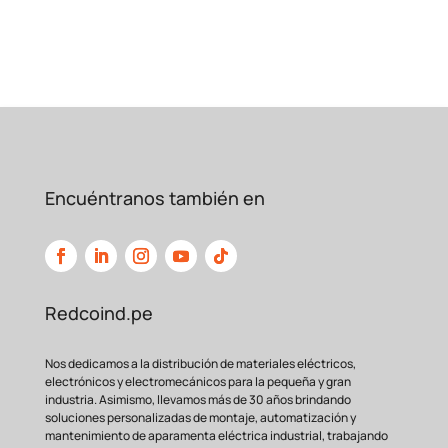
Aplicaciones Principales en
la Industria
La versatilidad del G2RV-SL701 lo hace
apto para una amplia gama
de sectores. Se
utiliza comúnmente en el control de
electroválvulas en
sistemas neumáticos e
hidráulicos, el arranque y paro de motores
pequeños, la
interfaz con sensores y
actuadores, y en sistemas de
Encuéntranos también en
automatización de
máquinas de embalaje,
alimentación y textiles. Donde sea que
necesites un
control seguro y fiable, este
relé es la respuesta.
Redcoind.pe
Características Técnicas
que Marcan la
Diferencia
Nos dedicamos a la distribución de materiales eléctricos,
Este modelo no solo cumple con los
electrónicos y electromecánicos para la pequeña y gran
estándares, los supera. Cuenta
con una
industria. Asimismo, llevamos más de 30 años brindando
soluciones personalizadas de montaje, automatización y
capacidad de conmutación de 8A, un
mantenimiento de aparamenta eléctrica industrial, trabajando
diseño compacto que ahorra espacio
en el