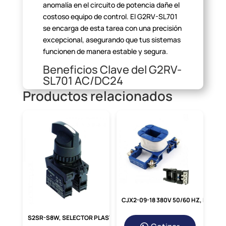
anomalía en el circuito de potencia dañe el
costoso
equipo de control. El G2RV-SL701
se encarga de esta tarea con una precisión
excepcional, asegurando que tus sistemas
funcionen de manera estable y
segura.
Beneficios Clave del G2RV-
SL701 AC/DC24
Productos relacionados
Elegir el relé de interfaz correcto marca la
diferencia. El modelo
G2RV-SL701 ofrece
una serie de ventajas competitivas que lo
convierten en la
opción preferida por
ingenieros y técnicos.
Comparativa de Beneficios: G2RV-SL701 vs.
Soluciones
Básicas
G2RV-SL701
Alternativas
Característica
AC/DC24
Genéricas
CJX2-09-18 380V 50/60 HZ, BOBINA 380VAC P/ NC1-09-18
Aislamiento
Aislamiento
S2SR-S8W, SELECTOR PLASTICO MANETA CORTA, 1-0-2, 3 POSICIONES FIJAS, 1NA+1NC, DIAM.22/25MM
galvánico
Protección de
básico o nulo,