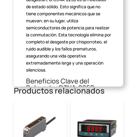
de estado sólido. Esto significa que no
tiene componentes
mecánicos que se
muevan; en su lugar, utiliza
semiconductores de potencia
para realizar
la conmutación. Esta tecnología elimina por
completo el
desgaste por chisporroteo, el
ruido audible y los fallos prematuros,
asegurando una vida operativa
extremadamente larga y una operación
silenciosa.
Beneficios Clave del
Relevador G3NA-225B
Productos relacionados
AC100-120
Integrar el G3NA225BAC100120 en tus
sistemas te reporta ventajas
inmediatas y
a largo plazo. Su construcción de estado
sólido proporciona una
conmutación de
alta velocidad y una resistencia