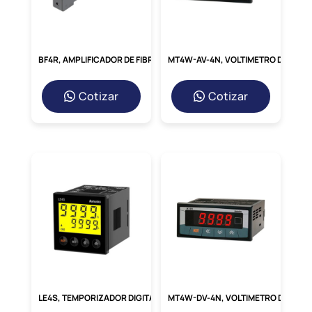
excepcional a las vibraciones
y los
impactos. Además, al no generar arcos
eléctricos, es intrínsecamente
más seguro
para su uso en entornos donde existe
BF4R, AMPLIFICADOR DE FIBRA OPTICA, NPN NA, LED ROJO, 12-24 VDC, RIEL DIN, CABLE 2MT
MT4W-AV-4N, VOLTIMETRO DIGITAL HORIZ. 96X48MM, 4DIG, VOLT. AC – FRECUENCIA, IN: 0-500V, OUT: INDICADOR, 100-240VAC
riesgo de explosión o interferencia
electromagnética.
Cotizar
Cotizar
LE4S, TEMPORIZADOR DIGITAL 48X48MM, LCD 4DIG, MULTI-FUNCION/RANGO, 10 MODOS, SPDT, 24-240VAC/DC, 8 PINES
MT4W-DV-4N, VOLTIMETRO DIGITAL HORIZ. 96X48MM, 4DIG, VOLT. DC, IN: 0-500V, 0-250MV, OUT: INDICADOR, 100-240VAC