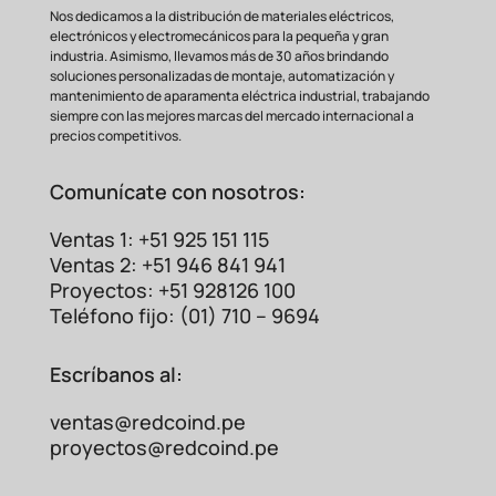
Característica
Beneficio
Nos dedicamos a la distribución de materiales eléctricos,
Operación silenciosa y
vida
electrónicos y electromecánicos para la pequeña y gran
Sin Partes
útil extremadamente larga
industria. Asimismo, llevamos más de 30 años brindando
Móviles
soluciones personalizadas de montaje, automatización y
sin desgaste mecánico.
mantenimiento de aparamenta eléctrica industrial, trabajando
Permite ciclos de
siempre con las mejores marcas del mercado internacional a
Alta Velocidad
encendido/apagado mucho
precios competitivos.
de
más rápidos que un
Conmutación
relevador electromecánico.
Comunícate con nosotros:
Resistencia a
Ideal para maquinaria
Vibraciones y
industrial en entornos
Ventas 1: +51 925 151 115
Golpes
difíciles.
Ventas 2: +51 946 841 941
Mayor seguridad y
Proyectos: +51 928126 100
Ausencia de
compatibilidad
Teléfono fijo: (01) 710 – 9694
Arco
Eléctrico
electromagnética.
Aplicaciones Ideales para el
Escríbanos al:
SSR Monofásico 25A
ventas@redcoind.pe
La versatilidad del G3NA-225B lo convierte
proyectos@redcoind.pe
en un componente
fundamental para una
amplia gama de aplicaciones. Es perfecto