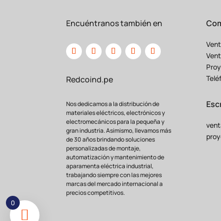
Encuéntranos también en
Com
Vent
Vent
Proy
Telé
Redcoind.pe
Esc
Nos dedicamos a la distribución de
materiales eléctricos, electrónicos y
electromecánicos para la pequeña y
vent
gran industria. Asimismo, llevamos más
proy
de 30 años brindando soluciones
personalizadas de montaje,
automatización y mantenimiento de
aparamenta eléctrica industrial,
trabajando siempre con las mejores
marcas del mercado internacional a
precios competitivos.
0