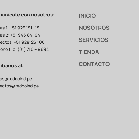
unícate con nosotros:
INICIO
NOSOTROS
as 1: +51 925 151 115
as 2: +51 946 841 941
SERVICIOS
ectos: +51 928126 100
fono fijo: (01) 710 – 9694
TIENDA
CONTACTO
ríbanos al:
as@redcoind.pe
ectos@redcoind.pe