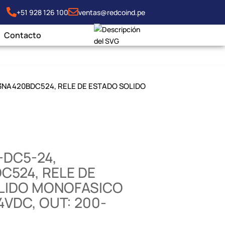
+51 928 126 100
ventas@redcoind.pe
Contacto
3NA420BDC524, RELE DE ESTADO SOLIDO
-DC5-24,
C524, RELE DE
LIDO MONOFASICO
24VDC, OUT: 200-