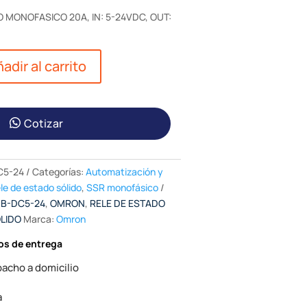
 MONOFASICO 20A, IN: 5-24VDC, OUT:
adir al carrito
Cotizar
C5-24
Categorías:
Automatización y
le de estado sólido
,
SSR monofásico
0B-DC5-24
,
OMRON
,
RELE DE ESTADO
LIDO
Marca:
Omron
os de entrega
acho a domicilio
a