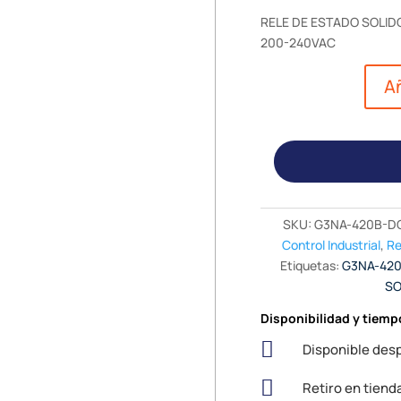
RELE DE ESTADO SOLIDO
200-240VAC
Añ
SKU:
G3NA-420B-D
Control Industrial
,
Re
Etiquetas:
G3NA-42
SO
Disponibilidad y tiemp

Disponible desp

Retiro en tiend