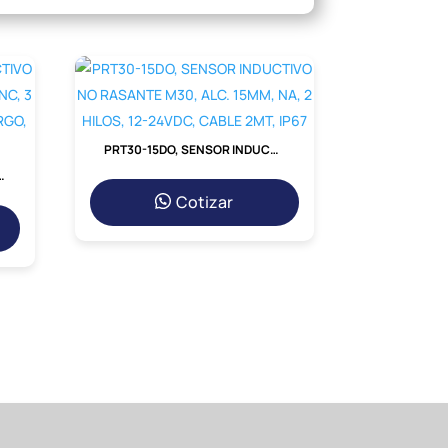
clos de trabajo
más frecuentes sin
tornos
sensibles al ruido.
PRT30-15DO, SENSOR INDUCTIVO NO RASANTE M30, ALC. 15MM, NA, 2 HILOS, 12-24VDC, CABLE 2MT, IP67
do costos de
reemplazo y mantenimiento.
ctromagnéticas (EMI).
ALC. 5MM, PNP NC, 3 HILOS, 12-24VDC, CUERPO LARGO, CABLE 2MT, IP67
Cotizar
n la mayoría de los PLCs,
d de corriente de 20A, lo que lo hace
ctores.
 decidir: