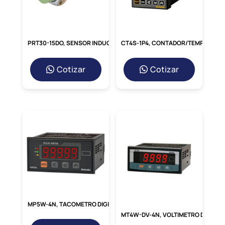
donde el ruido de conmutación sería una
molestia o una interferencia.
PRT30-15DO, SENSOR INDUCTIVO NO RASANTE M30, ALC. 15MM, NA, 2 HILOS, 12-24VDC, CABLE 2MT, IP67
CT4S-1P4, CONTADOR/TEMPORIZADOR DIGITAL 48X48MM, 4DIG, 1 PRESET, 100-240VAC
Alta
Velocidad de Respuesta:
Permite
un control preciso y rápido de
cargas,
Cotizar
Cotizar
fundamental en aplicaciones de ciclos
rápidos como control de
temperatura o
motores.
Excelente
Compatibilidad con
Microcontroladores:
Su rango de
voltaje de
entrada (100-240VAC) lo hace
fácil de controlar directamente con
muchos controladores
lógicos
programables (PLCs) y sistemas de
MP5W-4N, TACOMETRO DIGITAL HORIZ. 96X48MM, 5DIG, IN: PNP/NPN, INDICADOR, 100-240VAC
automatización.
MT4W-DV-4N, VOLTIMETRO DIGITAL HORIZ. 96X48MM, 4DIG, VOLT. DC, IN: 0-500V, 0-250MV, OUT: INDICADOR, 100-240VAC