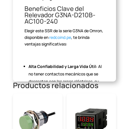
Beneficios Clave del
Relevador G3NA-D210B-
AC100-240
Elegir este SSR de la serie G3NA de Omron,
disponible en
redcoind.pe
, te brinda
ventajas
significativas:
Alta
Confiabilidad y Larga Vida Útil:
Al
no tener contactos
mecánicos que se
desgasten con los arcos eléctricos, su
Productos relacionados
vida útil es vastly
superior a la de los
relevadores electromecánicos.
Conmutación
Silenciosa y Libre de
Ruido:
Ideal para entornos sensibles