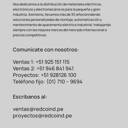
Automatización de
sistemas de
Nos dedicamos a la distribución de materiales eléctricos,
iluminación con cargas resistivas.
electrónicos y electromecánicos para la pequeña y gran
industria. Asimismo, llevamos más de 30 años brindando
Comparativa: SSR G3NA vs.
soluciones personalizadas de montaje, automatización y
mantenimiento de aparamenta eléctrica industrial, trabajando
Relevador
Electromecánico
siempre con las mejores marcas del mercado internacional a
precios competitivos.
Comunícate con nosotros:
Ventas 1: +51 925 151 115
Ventas 2: +51 946 841 941
Proyectos: +51 928126 100
Teléfono fijo: (01) 710 – 9694
Escríbanos al:
ventas@redcoind.pe
proyectos@redcoind.pe