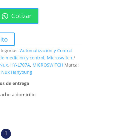
Cotizar
ito
tegorías:
Automatización y Control
de medición y control
,
Microswitch
 Nux
,
HY-L707A
,
MICROSWITCH
Marca:
Nux Hanyoung
pos de entrega
acho a domicilio