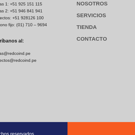
NOSOTROS
as 1: +51 925 151 115
as 2: +51 946 841 941
SERVICIOS
ectos: +51 928126 100
fono fijo: (01) 710 – 9694
TIENDA
CONTACTO
ríbanos al:
as@redcoind.pe
ectos@redcoind.pe
chos reservados