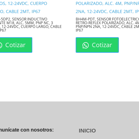
-5DP2, SENSOR INDUCTIVO
BH4M-PDT, SENSOR FOTOELECTRIC
TE M18, ALC. 5MM, PNP NC, 3
RETRO-REFLEX POLARIZADO, ALC. 4
, 12-24VDC, CUERPO LARGO, CABLE
PNP/NPN 2NA, 12-24VDC, CABLE 2M
IP67
IP67
Cotizar
Cotizar
unícate con nosotros:
INICIO