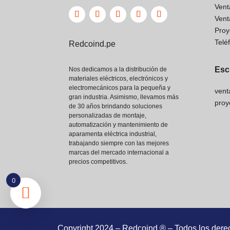
Vent
Vent
Proy
Telé
Redcoind.pe
Esc
Nos dedicamos a la distribución de
materiales eléctricos, electrónicos y
electromecánicos para la pequeña y
vent
gran industria. Asimismo, llevamos más
proy
de 30 años brindando soluciones
personalizadas de montaje,
automatización y mantenimiento de
aparamenta eléctrica industrial,
trabajando siempre con las mejores
marcas del mercado internacional a
precios competitivos.
0
Copyright 2024 – Redcoind ® – Todos los dere