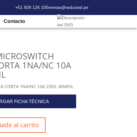
+51 928 126 100
ventas@redcoind.pe
SWITCH PALANCA CORTA 1NA/NC 10A 250V,
Contacto
 MICROSWITCH
ORTA 1NA/NC 10A
IL
A CORTA 1NA/NC 10A 250V, MARFIL
RGAR FICHA TÉCNICA
adir al carrito