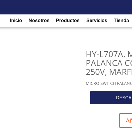
Equipos de medición y control
/
Microswitch
/ HY-L707A, MICRO
Inicio
Nosotros
Productos
Servicios
Tienda
HY-L707A,
PALANCA C
250V, MARF
MICRO SWITCH PALANC
DESCA
Añ