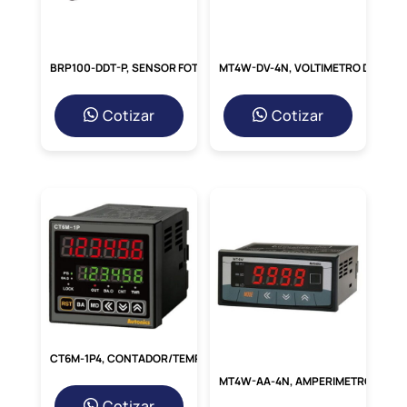
BRP100-DDT-P, SENSOR FOTOELETRICO DIFUSO REFLECTIVO, M18 ALC. 100MM, PNP NA,10-30VDC, MAT. PLASTICO, CABLE 2MT, IP67
MT4W-DV-4N, VOLTIMETRO DIGITAL HORIZ. 96X48MM, 4DIG, VOLT. DC, IN: 0-500V, 0-250MV, OUT: INDICADOR, 100-240VAC
Cotizar
Cotizar
CT6M-1P4, CONTADOR/TEMPORIZADOR DIGITAL 72X72MM, 6DIG, 1 PRESET, 100-240VAC
MT4W-AA-4N, AMPERIMETRO DIGITAL HORIZ. 96X48MM, 4DIG, CORRIENTE AC – FRECUENCIA, IN:0-5A, 0-500MA, OUT: INDICADOR, 100-240VAC
Cotizar