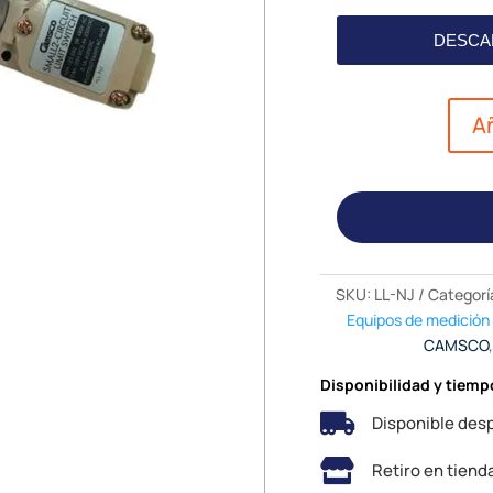
DESCA
Añ
SKU:
LL-NJ
Categorí
Equipos de medición 
CAMSCO
Disponibilidad y tiemp

Disponible desp

Retiro en tiend