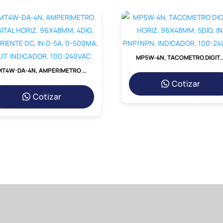
MP5W-4N, TACOMETRO DIGITAL HORIZ. 96X48MM, 5DIG, IN
MT4W-DA-4N, AMPERIMETRO DIGITAL HORIZ. 96X48MM, 4DIG, CORRIENTE DC, IN:0-5A, 0-500MA, OUT: INDICADOR, 100-240VAC
Cotizar
Cotizar