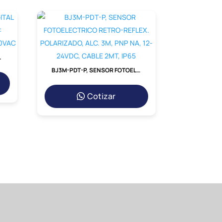
: PNP/NPN, INDICADOR, 100-240VAC
BJ3M-PDT-P, SENSOR FOTOELECTRICO RETRO-REFLEX. POLARIZADO, ALC. 3M, PNP NA, 12-24VDC, CABLE 2MT, IP65
Cotizar