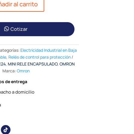
adir al carrito
Cotizar
ategorías:
Electricidad Industrial en Baja
able
,
Relés de control para protección
C24
,
MINI RELE ENCAPSULADO
,
OMRON
Marca:
Omron
os de entrega
acho a domicilio
a