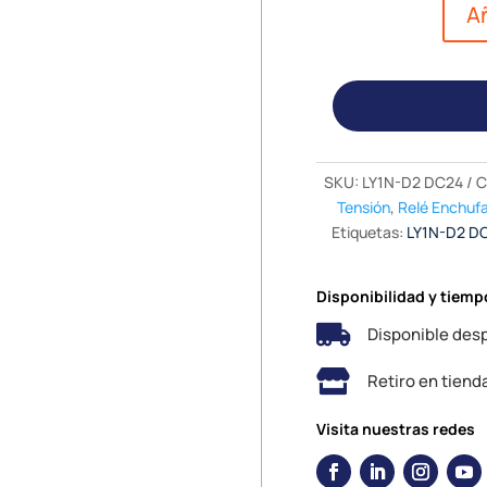
Añ
SKU:
LY1N-D2 DC24
C
Tensión
,
Relé Enchuf
Etiquetas:
LY1N-D2 D
Disponibilidad y tiemp

Disponible desp

Retiro en tiend
Visita nuestras redes