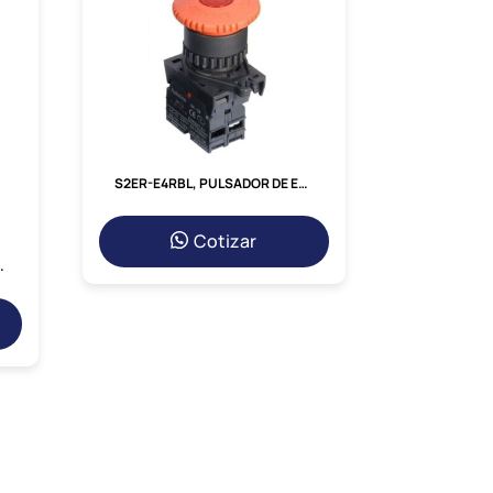
ficiente.
a comúnmente en el control de
motores,
líneas de producción
automatizadas.
S2ER-E4RBL, PULSADOR DE EMERGENCIA TIPO HONGO ROJO LUMINOSO LED 110-220VAC, 1NC, DIAM. 22MM C/ RETENCION
D2
DC24 es 100% original, cumple con los
ro
equipo de expertos está siempre
Cotizar
JE P/ RELE TERMICO NR2-36
.