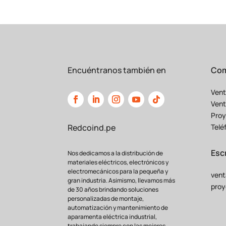
Encuéntranos también en
Com
Vent
Vent
Proy
Telé
Redcoind.pe
Esc
Nos dedicamos a la distribución de
materiales eléctricos, electrónicos y
electromecánicos para la pequeña y
vent
gran industria. Asimismo, llevamos más
proy
de 30 años brindando soluciones
personalizadas de montaje,
automatización y mantenimiento de
aparamenta eléctrica industrial,
trabajando siempre con las mejores