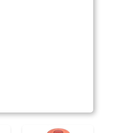
s
(PLC).
.