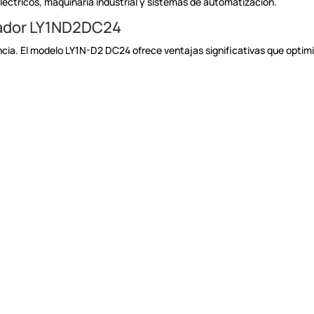
eléctricos, maquinaria
industrial y sistemas de automatización.
vador LY1ND2DC24
ncia. El modelo
LY1N-D2 DC24 ofrece ventajas significativas que optimi