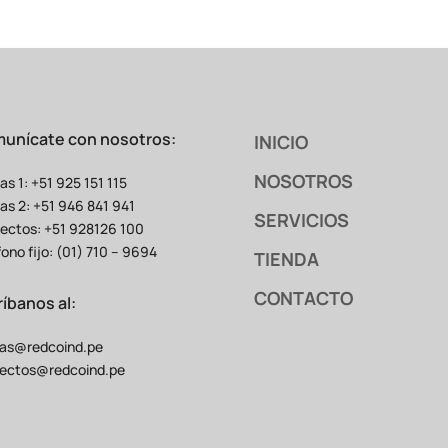
unícate con nosotros:
INICIO
NOSOTROS
as 1: +51 925 151 115
as 2: +51 946 841 941
SERVICIOS
ectos: +51 928126 100
fono fijo: (01) 710 – 9694
TIENDA
CONTACTO
ríbanos al:
as@redcoind.pe
ectos@redcoind.pe