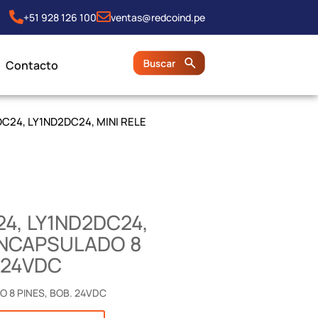
+51 928 126 100
ventas@redcoind.pe
Contacto
DC24, LY1ND2DC24, MINI RELE
24, LY1ND2DC24,
ENCAPSULADO 8
. 24VDC
O 8 PINES, BOB. 24VDC