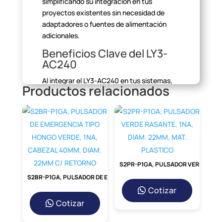
simplificando su integración en tus
proyectos existentes sin necesidad de
adaptadores o fuentes de alimentación
adicionales.
Beneficios Clave del LY3-
AC240
Al integrar el LY3-AC240 en tus sistemas,
Productos relacionados
obtienes una serie de
ventajas
competitivas. Su tamaño compacto
permite un ahorro significativo de
espacio
en el riel DIN o en el PCB, lo que es ideal
para diseños con alta
densidad de
componentes. La claridad de sus
indicadores LED facilita el
diagnóstico
S2PR-P1GA, PULSADOR VERDE RASANTE, 1NA, DIAM. 22MM, MAT. PLASTICO
rápido del estado del relevador, reduciendo
S2BR-P1GA, PULSADOR DE EMERGENCIA TIPO HONGO VERDE, 1NA, CABEZAL 40MM, DIAM. 22MM C/ RETORNO
los tiempos de
mantenimiento y solución
Cotizar
de problemas.
Cotizar
Aplicaciones Principales