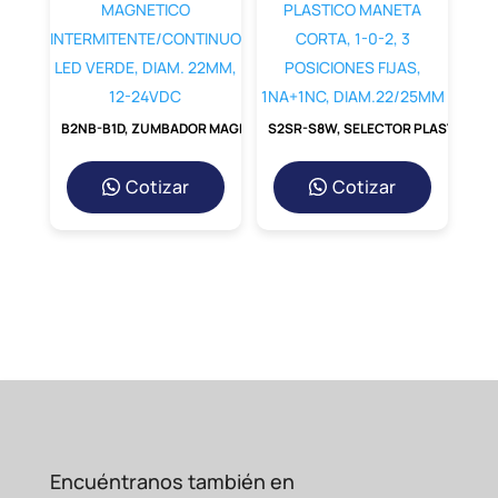
Seguridad
Mejorada:
Aísla por completo
el circuito de control (24V) del
circuito de
potencia, protegiendo a los operarios y
los sistemas de
control.
B2NB-B1D, ZUMBADOR MAGNETICO INTERMITENTE/CONTINUO LED VERDE, DIAM. 22MM, 12-24VDC
S2SR-S8W, SELECTOR PLASTICO MANETA CORTA, 1-0-2, 3 POSICIONES FIJAS, 1NA+1NC, DIAM.22/25MM
Durabilidad
y Confiabilidad:
Cotizar
Cotizar
Construido con materiales de primera
calidad
para asegurar una larga vida útil y
un funcionamiento constante incluso en
entornos demandantes.
¿Por Qué Usar un
Contactor de 150A en Sus
Proyectos?
La implementación de un contactor de esta
capacidad no es un lujo,
sino una decisión
Encuéntranos también en
técnica inteligente. Permite el control