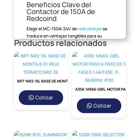
Beneficios Clave del
Contactor de 150A de
Redcoind
Elegir el MC-150A-24V de
redcoind.pe
se
traduce en ventajas
tangibles para su
Productos relacionados
instalación:
Alta
Capacidad de Carga:
Soporta
hasta 150A, ideal para
aplicaciones
BRT-NR2-36, BASE DE MONTAJE P/ RELE TERMICO NR2-36
industriales pesadas.
A35K-M566-GB5, MOTOR PASO A PASO DE 5 FASES 1.4A/FASE, 0-360RPM, IP30
Cotizar
Doble
Configuración de Contactos:
La
Cotizar
combinación 1NA+1NC ofrece una
versatilidad superior para diseños de
circuitos complejos.