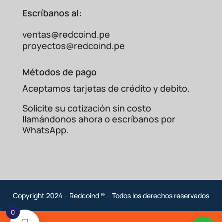
Escríbanos al:
Automatización de
sistemas de bombeo
ventas@redcoind.pe
y riego.
proyectos@redcoind.pe
Métodos de pago
Manejo de cargas
resistivas intensivas,
como hornos industriales o bancos de
Aceptamos tarjetas de crédito y debito.
calefacción.
Solicite su cotización sin costo
llamándonos ahora o escríbanos por
WhatsApp.
Sistemas de generación de
energía y
grupos electrógenos.
Control de iluminación en
estadios, naves
industriales y grandes superficies.
Copyright 2024 – Redcoind ® – Todos los derechos reservados
Comparativa: ¿Por Qué el
0
MC-150A-24V es
Superior?