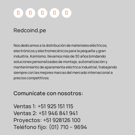
centralizado de
máquinas de alto consumo,
como compresores, bombas de agua
trifásicas o
sistemas de climatización
comercial. Además, prolonga la vida de los
Redcoind.pe
interruptores
de mando, ya que estos solo
tendrán que conducir la baja corriente
necesaria
para activar la bobina del
Nos dedicamos a la distribución de materiales eléctricos,
contactor, evitando chispas y desgaste
electrónicos y electromecánicos para la pequeña y gran
industria. Asimismo, llevamos más de 30 años brindando
prematuro.
soluciones personalizadas de montaje, automatización y
Aplicaciones Principales
mantenimiento de aparamenta eléctrica industrial, trabajando
siempre con las mejores marcas del mercado internacional a
del MC-150A-24V
precios competitivos.
Este contactor es extremadamente
versátil. Sus aplicaciones más
comunes
Comunícate con nosotros:
incluyen:
Ventas 1: +51 925 151 115
Ventas 2: +51 946 841 941
Proyectos: +51 928126 100
Control y arranque de
motores eléctricos
Teléfono fijo: (01) 710 – 9694
trifásicos de mediana y alta potencia.