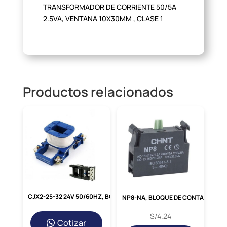
TRANSFORMADOR DE CORRIENTE 50/5A
2.5VA, VENTANA 10X30MM , CLASE 1
Productos relacionados
CJX2-25-32 24V 50/60HZ, BOBINA 24VAC P/ NC1-25-32
NP8-NA, BLOQUE DE CONTACTO NA, 240V/3A P/ PULSADOR NP8
S/
4.24
Cotizar