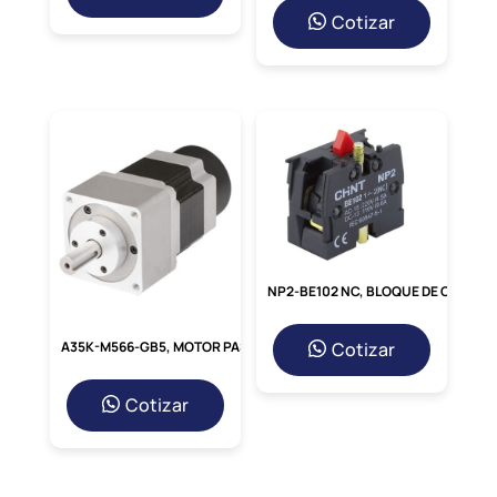
Cotizar
NP2-BE102 NC, BLOQUE DE CONTACTO NC, 240V/3A P/ PULSADOR NP2
Cotizar
A35K-M566-GB5, MOTOR PASO A PASO DE 5 FASES 1.4A/FASE, 0-360RPM, IP30
Cotizar