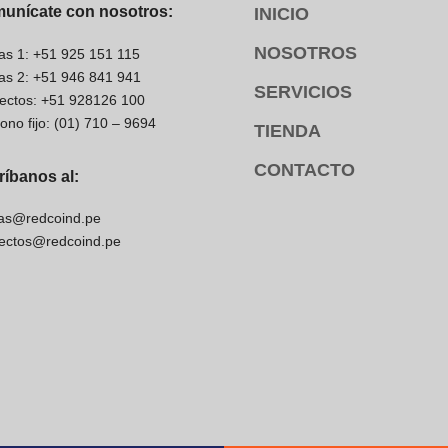
unícate con nosotros:
INICIO
NOSOTROS
as 1: +51 925 151 115
as 2: +51 946 841 941
SERVICIOS
ectos: +51 928126 100
fono fijo: (01) 710 – 9694
TIENDA
CONTACTO
ríbanos al:
as@redcoind.pe
ectos@redcoind.pe