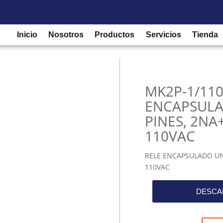
/
Relés de control para protección
/
Relé Enchufable
/ MK2P-1/1
Inicio
Nosotros
Productos
Servicios
Tienda
MK2P-1/110
ENCAPSULA
PINES, 2NA
110VAC
RELE ENCAPSULADO UNI
110VAC
DESCA