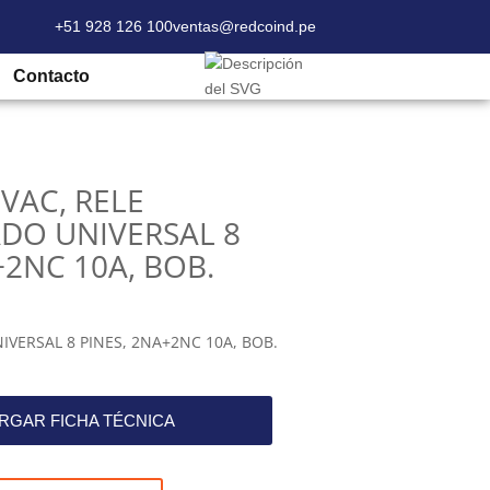
+51 928 126 100
ventas@redcoind.pe
10VAC, RELE ENCAPSULADO UNIVERSAL 8
Contacto
VAC, RELE
DO UNIVERSAL 8
+2NC 10A, BOB.
VERSAL 8 PINES, 2NA+2NC 10A, BOB.
RGAR FICHA TÉCNICA