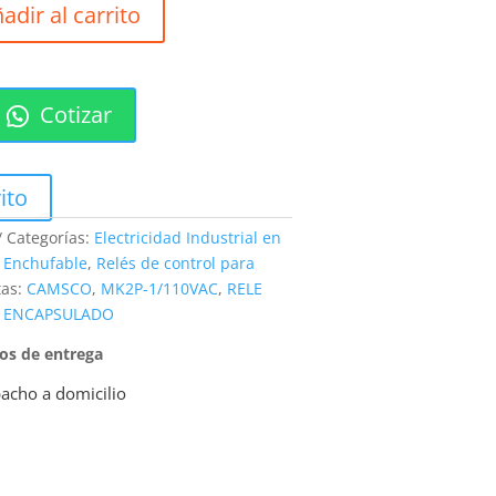
adir al carrito
Cotizar
ito
Categorías:
Electricidad Industrial en
 Enchufable
,
Relés de control para
tas:
CAMSCO
,
MK2P-1/110VAC
,
RELE
ENCAPSULADO
pos de entrega
acho a domicilio