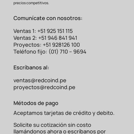
precios competitivos.
contactos internos contra la
Protección
oxidación y los
Superior
Comunícate con nosotros:
contaminantes,
asegurando
una operación segura.
Ventas 1: +51 925 151 115
Separa eficazmente el
Ventas 2: +51 946 841 941
circuito de control de baja
Proyectos: +51 928126 100
Aislamiento
tensión (bobina) del circuito
Teléfono fijo: (01) 710 – 9694
Eléctrico
de potencia de alta
tensión,
previniendo daños a
Escríbanos al:
componentes sensibles.
¿Por Qué Usar un
Relevador como el
ventas@redcoind.pe
MKS2PIAC240?
proyectos@redcoind.pe
La función principal de este componente es
Métodos de pago
permitir que una señal
eléctrica de bajo
poder (por ejemplo, desde un temporizador,
Aceptamos tarjetas de crédito y debito.
sensor o
microcontrolador) controle un
Solicite su cotización sin costo
circuito completamente independiente que
llamándonos ahora o escríbanos por
maneja
cargas mucho más grandes, como