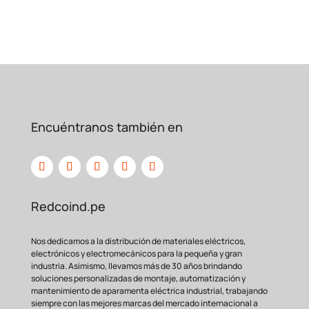
Encuéntranos también en
Beneficio
Descripción
Diseñado para un ciclo
de vida
extenso, garantizando un
Alta
rendimiento constante en
Confiabilidad
aplicaciones de
conmutación
Redcoind.pe
frecuente.
Su diseño universal de
8 pines
Nos dedicamos a la distribución de materiales eléctricos,
Versatilidad
lo hace compatible con una
electrónicos y electromecánicos para la pequeña y gran
de
inmensa variedad de placas
industria. Asimismo, llevamos más de 30 años brindando
Aplicación
de circuito y
aplicaciones
soluciones personalizadas de montaje, automatización y
existentes.
mantenimiento de aparamenta eléctrica industrial, trabajando
siempre con las mejores marcas del mercado internacional a
La encapsulación
protege los