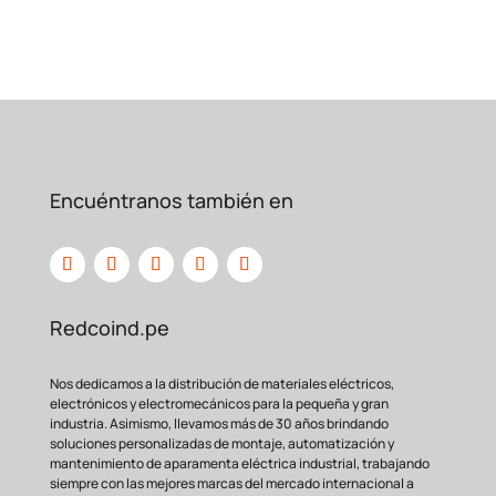
reemplazos frecuentes.
Fácil
Instalación:
Su diseño estándar
permite un montaje sencillo en
bases de relé, agilizando el proceso de
instalación y
Encuéntranos también en
cableado.
Aplicaciones Principales
del MKS2PI DC12
Redcoind.pe
La versatilidad de este relé lo convierte
en un componente
Nos dedicamos a la distribución de materiales eléctricos,
indispensable en múltiples sectores.
electrónicos y electromecánicos para la pequeña y gran
Algunas de sus aplicaciones más
industria. Asimismo, llevamos más de 30 años brindando
comunes
soluciones personalizadas de montaje, automatización y
son:
mantenimiento de aparamenta eléctrica industrial, trabajando
siempre con las mejores marcas del mercado internacional a