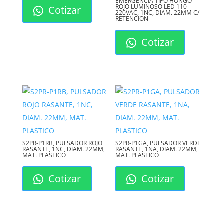
EMERGENCIA TIPO HONGO
ROJO LUMINOSO LED 110-
Cotizar
provenientes de la carga de alta
220VAC, 1NC, DIAM. 22MM C/
RETENCION
potencia.
Cotizar
Versatilidad de Conexión:
Gracias a su configuración de 8 pines,
puede ser cableado de múltiples
formas
(NA, NF, Conmutación) para adaptarse
a cualquier necesidad del
circuito.
S2PR-P1RB, PULSADOR ROJO
S2PR-P1GA, PULSADOR VERDE
RASANTE, 1NC, DIAM. 22MM,
RASANTE, 1NA, DIAM. 22MM,
MAT. PLASTICO
MAT. PLASTICO
Máxima
Cotizar
Cotizar
Durabilidad:
La carcasa encapsulada lo
hace resistente,
aumentando su vida útil y reduciendo
la necesidad de mantenimiento o