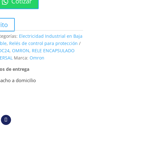
Cotizar
ito
tegorías:
Electricidad Industrial en Baja
ble
,
Relés de control para protección
DC24
,
OMRON
,
RELE ENCAPSULADO
ERSAL
Marca:
Omron
pos de entrega
acho a domicilio