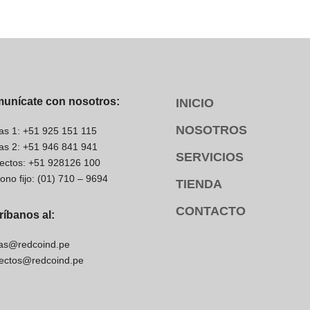
0VAC con este
está diseñada específicamente para
VAC, necesitarás un relevador con
alimentación que lo convierta a
unícate con nosotros:
INICIO
NOSOTROS
as 1: +51 925 151 115
as 2: +51 946 841 941
SERVICIOS
ectos: +51 928126 100
la bobina (2 pines) y los
fono fijo: (01) 710 – 9694
TIENDA
 permite configuraciones de contacto
ente Cerrado) y conmutado, ofreciendo
CONTACTO
ríbanos al:
.
as@redcoind.pe
omo
ectos@redcoind.pe
cargas inductivas. Sin embargo, para
s, se recomienda usar supresores de