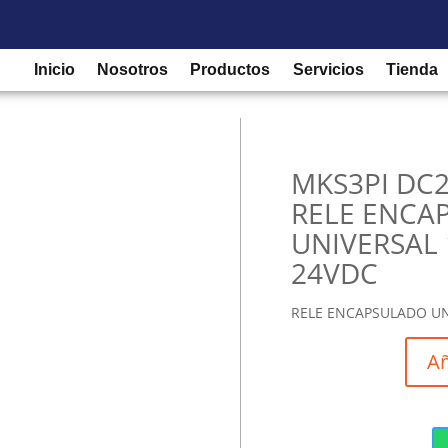
/
Relés de control para protección
/
Relé Enchufable
/ MKS3PI D
Inicio
Nosotros
Productos
Servicios
Tienda
MKS3PI DC2
RELE ENCA
UNIVERSAL 
24VDC
RELE ENCAPSULADO UNI
Añ