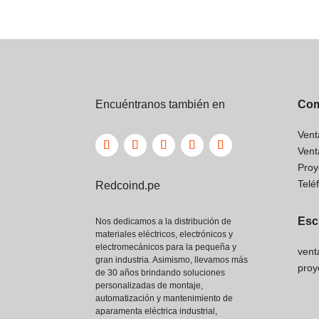
Preguntas Frecuentes (FAQ)
¿Puedo reemplazar un relevador de 22
modelo de 24VDC?
No directamente. La bobina del MKS3PI 
24VCC. Si tu sistema de control usa 220
bobina para ese voltaje o una fuente de 
Encuéntranos también en
Com
24VDC.
Vent
¿Qué significa la configuración de 11
Vent
pines?
Proy
Los 11 pines incluyen los contactos para 
Telé
Redcoind.pe
contactos del interruptor. Normalmente,
NA (Normalmente Abierto), NC (Normalm
Esc
Nos dedicamos a la distribución de
gran flexibilidad en el diseño del circuito
materiales eléctricos, electrónicos y
electromecánicos para la pequeña y
vent
¿Es adecuado para cargas inductivas c
gran industria. Asimismo, llevamos más
proy
motores?
de 30 años brindando soluciones
Sí, el MKS3PI DC24 es capaz de manejar 
personalizadas de montaje,
automatización y mantenimiento de
motores grandes o cargas muy inductiva
aparamenta eléctrica industrial,