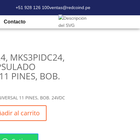
+51 928 126 100
ventas@redcoind.pe
C24, MKS3PIDC24, RELE ENCAPSULADO
Contacto
4, MKS3PIDC24,
PSULADO
11 PINES, BOB.
VERSAL 11 PINES, BOB. 24VDC
adir al carrito