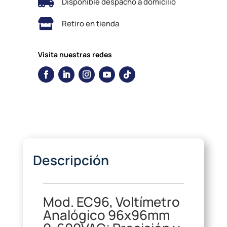

Disponible despacho a domicilio

Retiro en tienda
Visita nuestras redes
Descripción
Mod. EC96, Voltímetro
Analógico
96x96mm