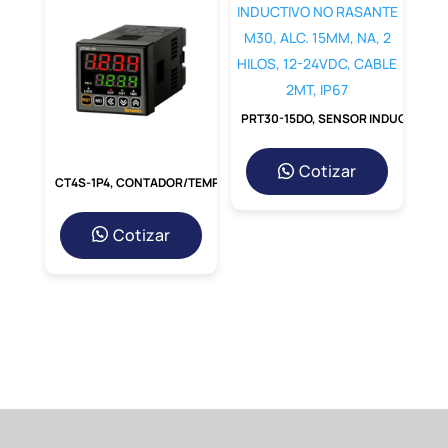
comunes.
Ventajas de Comprar en
Redcoind.pe
Al elegir
Redcoind.pe
como tu proveedor,
PRT30-15DO, SENSOR INDUCTIVO NO RASANTE M30, ALC. 15MM, NA, 2 HILOS, 12-24VDC, CABLE 2MT, IP67
obtienes más que un producto. Obtienes la
garantía de dealing con especialistas
en
componentes eléctricos, asesoría técnica
Cotizar
CT4S-1P4, CONTADOR/TEMPORIZADOR DIGITAL 48X48MM, 4DIG, 1 PRESET, 100-240VAC
para asegurar que el producto es
el
correcto para tu necesidad, y la logística
Cotizar
para que llegue seguro a tus
manos. Somos
tu aliado estratégico en componentes de
calidad.
Comparativa: Analógico vs.
Digital