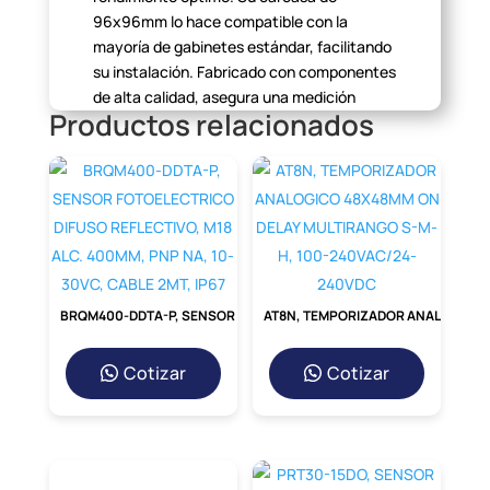
96x96mm lo hace compatible con la
mayoría de gabinetes estándar,
facilitando
su instalación. Fabricado con componentes
de alta calidad,
asegura una medición
Productos relacionados
estable y precisa a lo largo del tiempo,
incluso en
entornos industriales
desafiantes.
Aplicaciones Principales
del Voltímetro 0-600VAC
La versatilidad del Mod. EC96 lo convierte
en una pieza
fundamental en múltiples
BRQM400-DDTA-P, SENSOR FOTOELECTRICO DIFUSO REFLECTIVO, M18 ALC. 400MM, PNP NA, 10-30VC, CABLE 2MT, IP67
AT8N, TEMPORIZADOR ANALOGICO 48X48MM ON DELAY MULTIRANGO S-M-H, 100-240VAC/24-240VDC
escenarios. Desde el monitoreo de la
tensión de red
en un tablero eléctrico
Cotizar
Cotizar
principal hasta la verificación del voltaje de
operación en maquinaria industrial, bombas
de agua o sistemas de
climatización. Su
rango de 0-600VAC lo hace ideal para
aplicaciones
trifásicas y monofásicas