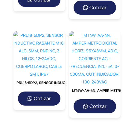
AR5/AR5L?
Cotizar
La compatibilidad perfecta es la razón
principal. Este kit ha sido
desarrollado para
integrarse sin fricciones con los modelos
AR5 y AR5L, lo
que se traduce en una
instalación sencilla y un rendimiento
inmediato. No
tendrás que preocuparte por
adaptadores improvisados o ajustes que
comprometan la seguridad. Al elegir un
componente diseñado específicamente
para tu sistema, garantizas la integridad de
toda la línea de producción y
aseguras los
PRL18-5DP2, SENSOR INDUCTIVO RASANTE M18, ALC. 5MM, PNP NC, 3 HILOS, 12-24VDC, CUERPO LARGO, CABLE 2MT, IP67
más altos estándares de seguridad
MT4W-AA-4N, AMPERIMETRO DIGITAL HORIZ. 96X48MM, 4DIG, CORRIENTE AC – FRECUENCIA, IN:0-5A, 0-500MA, OUT: INDICADOR, 100-240VAC
operativa.
Cotizar
Comparativa: Kit C-FLEX
Cotizar
vs. Soluciones Genéricas