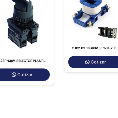
CJX2-09-18 380V 50/60 HZ, BOBINA
S2SR-S8W, SELECTOR PLASTICO MANETA CORTA, 1-0-2, 3 POSICIONES FIJAS, 1NA+1NC, DIAM.22/25MM
Cotizar
Cotizar