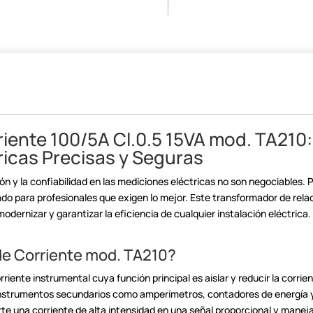
riente
100/5A Cl.0.5 15VA mod. TA210:
ricas Precisas y Seguras
ón y la confiabilidad en las mediciones eléctricas no son negociables.
P
do para profesionales que exigen lo mejor. Este transformador de
rela
odernizar y garantizar la eficiencia de cualquier instalación
eléctrica.
de Corriente mod.
TA210?
rriente instrumental cuya
función principal es aislar y reducir la corrie
instrumentos
secundarios como amperímetros, contadores de energía y 
te una corriente
de alta intensidad en una señal proporcional y maneja