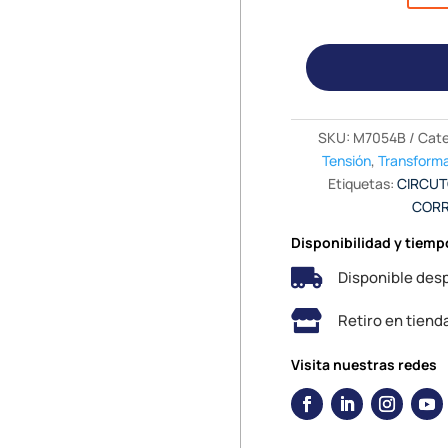
SKU:
M7054B
Cate
Tensión
,
Transforma
Etiquetas:
CIRCU
CORR
Disponibilidad y tiemp

Disponible desp

Retiro en tiend
Visita nuestras redes