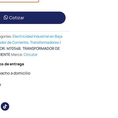
Cotizar
gorías:
Electricidad Industrial en Baja
dor de Corriente
,
Transformadores
TOR
,
M7054B
,
TRANSFORMADOR DE
IENTE
Marca:
Circutor
os de entrega
acho a domicilio
a