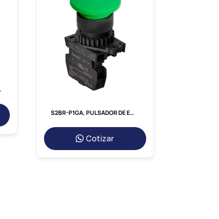
 380VAC P/ NC1-09-18
S2BR-P1GA, PULSADOR DE EMERGENCIA TIPO HONGO VERDE, 1NA, CABEZAL 40MM, DIAM. 22MM C/ RETORNO
Cotizar