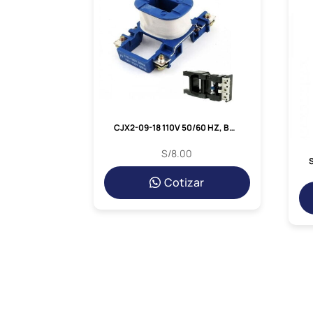
CJX2-09-18 110V 50/60 HZ, BOBINA 110VAC P/ NC1-09-18
S/
8.00
Cotizar