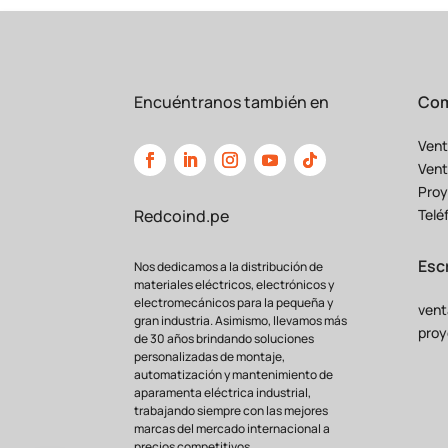
Encuéntranos también en
Com
Vent
Vent
Proy
Telé
Redcoind.pe
Esc
Nos dedicamos a la distribución de
materiales eléctricos, electrónicos y
electromecánicos para la pequeña y
vent
gran industria. Asimismo, llevamos más
proy
de 30 años brindando soluciones
personalizadas de montaje,
automatización y mantenimiento de
Característica
Transforma
aparamenta eléctrica industrial,
trabajando siempre con las mejores
Precisión en
Mediciones
Muy Alta
(±
marcas del mercado internacional a
Confiabilidad para
Facturación
Ideal
precios competitivos.