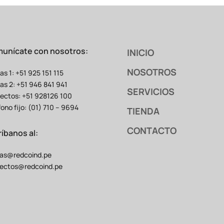
unícate con nosotros:
INICIO
NOSOTROS
as 1: +51 925 151 115
as 2: +51 946 841 941
SERVICIOS
ectos: +51 928126 100
fono fijo: (01) 710 – 9694
TIENDA
CONTACTO
ríbanos al:
as@redcoind.pe
ectos@redcoind.pe
dor TA210
(Clase 0.5)
Transformador Genérico
(Clase 1 o 3)
0.5%)
Moderada a Baja (±1% a
±3%)
No
Recomendado