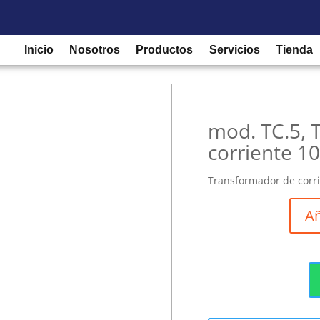
/
Transformadores
/
Transformador de Corriente
/ mod. TC.5, Tr
Inicio
Nosotros
Productos
Servicios
Tienda
mod. TC.5, 
corriente 10
Transformador de corri
Añ