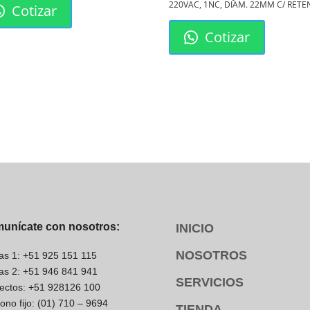
220VAC, 1NC, DIAM. 22MM C/ RET
Cotizar
Cotizar
a.
unícate con nosotros:
INICIO
NOSOTROS
as 1: +51 925 151 115
ir el TC.5 de
as 2: +51 946 841 941
SERVICIOS
ectos: +51 928126 100
fono fijo: (01) 710 – 9694
TIENDA