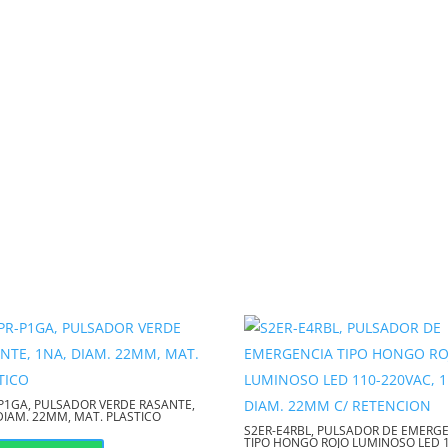
ón y control de las
do tanto al personal como a los
l circuito, minimizando
 uso con una amplia gama de
 un rendimiento duradero
 de operación.
za en múltiples
P1GA, PULSADOR VERDE RASANTE,
DIAM. 22MM, MAT. PLASTICO
S2ER-E4RBL, PULSADOR DE EMERG
TIPO HONGO ROJO LUMINOSO LED 