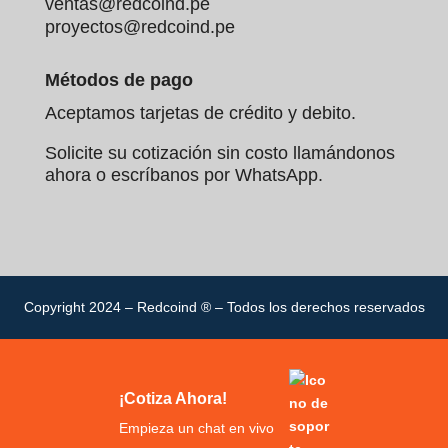
ventas@redcoind.pe
proyectos@redcoind.pe
Métodos de pago
Aceptamos tarjetas de crédito y debito.
Solicite su cotización sin costo llamándonos
ahora o escríbanos por WhatsApp.
Transformador
Transformadores
Característica
TC.8
Genéricos
Clase 1 o 3
Clase de
Clase 0.5 (Alta
(Menor
Precisión
Precisión)
Copyright 2024 – Redcoind ® – Todos los derechos reservados
Precisión)
15VA
Variable, a
Potencia
(Rendimiento
menudo
(VA)
Estable)
menor
¡Cotiza Ahora!
Alta, para
Media/Baja, para
Fiabilidad
medición de
usos
Empieza un chat en vivo