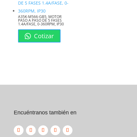
del consumo, asegurando que los
datos obtenidos sean confiables y
A35K-M566-GB5, MOTOR
reflejen fielmente la realidad
PASO A PASO DE 5 FASES
operativa.
1.4A/FASE, 0-360RPM, IP30
Comparativa: ¿Por qué
Cotizar
Elegir el TC.8 de
Redcoind?
Encuéntranos también en