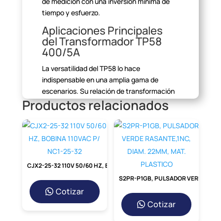
de medición con una inversión mínima
de
tiempo y esfuerzo.
Aplicaciones Principales
del Transformador TP58
400/5A
La versatilidad del TP58 lo hace
indispensable en una amplia gama
de
escenarios. Su relación de transformación
Productos relacionados
de 400 Amperios primarios a 5
Amperios
secundarios es perfecta para sistemas
trifásicos y monofásicos de
media
capacidad. Se utiliza comúnmente para la
medición de energía en
tableros de
distribución, alimentación de equipos de
CJX2-25-32 110V 50/60 HZ, BOBINA 110VAC P/ NC1-25-32
medición como
amperímetros y vatímetros,
S2PR-P1GB, PULSADOR VERDE RASANTE,1NC, DIAM. 22MM, MAT. PLASTICO
y como sensor para sistemas de monitoreo
Cotizar
de
energía y protecciones relé.
Cotizar
Beneficios Clave del