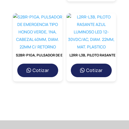
Modelo TP58 de Redcoind
Al adquirir el transformador TP58 en
redcoind.pe
,
no solo obtienes un producto,
sino una solución integral. Nuestro
transformador está fabricado bajo los más
altos estándares de calidad,
asegurando
una operación silenciosa, baja disipación de
calor y una precisión
excepcional en la
S2BR-P1GA, PULSADOR DE EMERGENCIA TIPO HONGO VERDE, 1NA, CABEZAL 40MM, DIAM. 22MM C/ RETORNO
L2RR-L3B, PILOTO RASANTE AZUL LUMINOSO LED 12-30VDC/AC, DIAM. 22MM, MAT. PLASTICO
medición. Su construcción robusta
garantiza una larga vida
útil y un
rendimiento confiable incluso en entornos
Cotizar
Cotizar
industriales
demandantes.
Comparativa: TP58 vs.
Transformadores de
Núcleo
Sólido