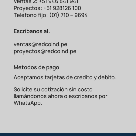
Ventas 2: +51 946 841 941
Proyectos: +51 928126 100
Teléfono fijo: (01) 710 – 9694
Escríbanos al:
ventas@redcoind.pe
proyectos@redcoind.pe
Métodos de pago
Aceptamos tarjetas de crédito y debito.
Solicite su cotización sin costo
llamándonos ahora o escríbanos por
WhatsApp.
TP58 (Núcleo
Transformador
Característica
Partido)
Núcleo
Sólido