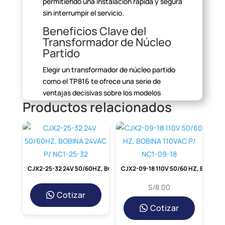
permitiendo una
instalación rápida y segura
sin interrumpir el servicio.
Beneficios Clave del
Transformador de Núcleo
Partido
Elegir un transformador de núcleo partido
como el TP816 te ofrece
una serie de
ventajas decisivas sobre los modelos
Productos relacionados
tradicionales de núcleo
macizo. La principal
es la facilidad de instalación, que se
traduce
directamente en ahorro de costos
de mano de obra y en la minimización del
tiempo de parada de tus sistemas.
Además, su diseño robusto garantiza una
CJX2-25-32 24V 50/60HZ, BOBINA 24VAC P/ NC1-25-32
CJX2-09-18 110V 50/60 HZ, BOBINA 110VAC P/ NC1-09-18
medición estable y fiable, protegiendo
tanto a tu personal como a tus
valiosos
S/
8.00
Cotizar
equipos conectados aguas abajo.
Cotizar