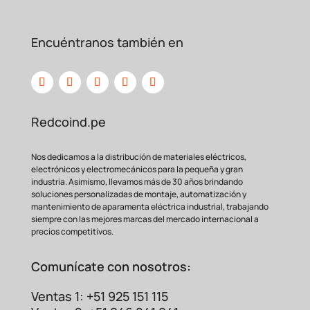
Encuéntranos también en
Redcoind.pe
Nos dedicamos a la distribución de materiales eléctricos,
electrónicos y electromecánicos para la pequeña y gran
industria. Asimismo, llevamos más de 30 años brindando
Característica
Beneficio
soluciones personalizadas de montaje, automatización y
Instalación instantánea
sin
mantenimiento de aparamenta eléctrica industrial, trabajando
siempre con las mejores marcas del mercado internacional a
Núcleo
Partido
cortar el cable conductor
precios competitivos.
principal.
Perfecto para medir
altas
Comunícate con nosotros:
Alta Relación
corrientes en cuadros
2000/5A
principales y
Ventas 1: +51 925 151 115
subestaciones.